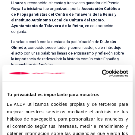
Linares
, reconocido cineasta y tres veces ganador del Premio
Goya. La iniciativa fue organizada por la
Asociación Católica
de Propagandistas del Centro de Talavera de la Reina
y
el
Instituto Autónomo Local de Cultura del Excmo.
Ayuntamiento de Talavera de la Reina
, en colaboración
conjunta.
La velada contó con la destacada participación de
D. Jesús
Olmedo
, conocido presentador y comunicador, quien introdujo
el acto con unas palabras llenas de entusiasmo y reflexión sobre
la importancia de redescubrir la historia común entre España y
los pueblos de América.
Tu privacidad es importante para nosotros
utilizamos cookies propias y de terceros para
En ACDP
mejorar nuestros servicios mediante el análisis de tus
hábitos de navegación, para personalizar los anuncios y
el contenido según tus intereses, medir el rendimiento y
obtener información sobre las audiencias que vieron los
La película
Hispanoamérica
invita al espectador a un viaje