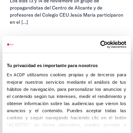
Los días 13 y 14 de noviembre un grupo de
propagandistas del Centro de Alicante y de
profesores del Colegio CEU Jesús María participaron
en el
[…]
14 DE AGOSTO DE 2020
...
1
283
284
285
Anteriores
Siguientes
Tu privacidad es importante para nosotros
...
286
287
299
utilizamos cookies propias y de terceros para
En ACDP
mejorar nuestros servicios mediante el análisis de tus
hábitos de navegación, para personalizar los anuncios y
el contenido según tus intereses, medir el rendimiento y
Categorías
obtener información sobre las audiencias que vieron los
anuncios y el contenido. Puedes aceptar todas las
cookies y seguir navegando haciendo clic en el botón
Cedinfor
“ACEPTO”; de forma alternativa, puedes acceder a
Centros
información más detallada y cambiar tus preferencias