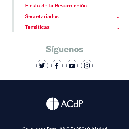
Fiesta de la Resurrección
Secretariados
Temáticas
Síguenos
Calle Isaac Peral, 58 C.P.: 28040, Madrid