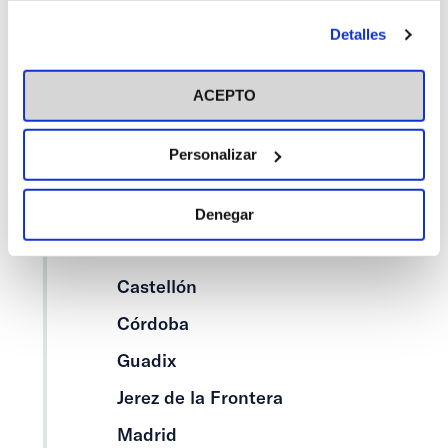
antes de otorgar o negar tu consentimiento haciendo clic
Alcalá de Henares
Detalles
en el botón "Personalizar". Para más información puedes
Alicante
visitar nuestra
Política de Cookies
ACEPTO
Asturias
Barcelona
Personalizar
Bilbao
Cáceres
Denegar
Cádiz
Castellón
Córdoba
Guadix
Jerez de la Frontera
Madrid