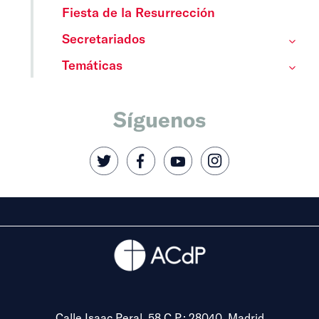
Fiesta de la Resurrección
Secretariados
Temáticas
Síguenos
Calle Isaac Peral, 58 C.P.: 28040, Madrid