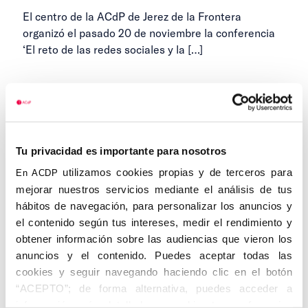
El centro de la ACdP de Jerez de la Frontera
organizó el pasado 20 de noviembre la conferencia
‘El reto de las redes sociales y la
[…]
23 DE NOVIEMBRE DE 2023
...
1
15
16
17
Anteriores
Siguientes
Tu privacidad es importante para nosotros
...
18
19
32
utilizamos cookies propias y de terceros para
En ACDP
mejorar nuestros servicios mediante el análisis de tus
hábitos de navegación, para personalizar los anuncios y
el contenido según tus intereses, medir el rendimiento y
Categorías
obtener información sobre las audiencias que vieron los
anuncios y el contenido. Puedes aceptar todas las
cookies y seguir navegando haciendo clic en el botón
Cedinfor
“ACEPTO”; de forma alternativa, puedes acceder a
Centros
información más detallada y cambiar tus preferencias