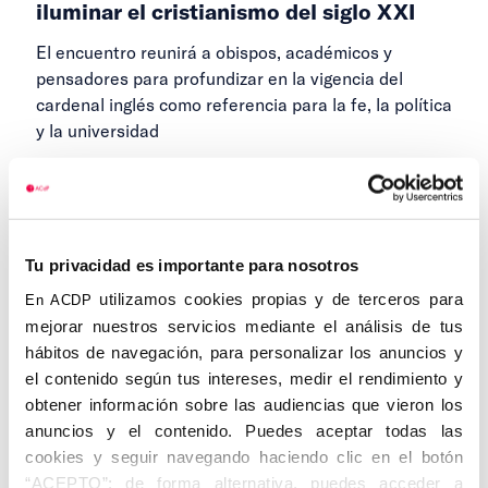
iluminar el cristianismo del siglo XXI
El encuentro reunirá a obispos, académicos y
pensadores para profundizar en la vigencia del
cardenal inglés como referencia para la fe, la política
y la universidad
16 DE FEBRERO DE 2026
...
Tu privacidad es importante para nosotros
1
2
3
4
Anteriores
Siguientes
utilizamos cookies propias y de terceros para
En ACDP
18
mejorar nuestros servicios mediante el análisis de tus
hábitos de navegación, para personalizar los anuncios y
el contenido según tus intereses, medir el rendimiento y
obtener información sobre las audiencias que vieron los
Categorías
anuncios y el contenido. Puedes aceptar todas las
cookies y seguir navegando haciendo clic en el botón
“ACEPTO”; de forma alternativa, puedes acceder a
Cedinfor