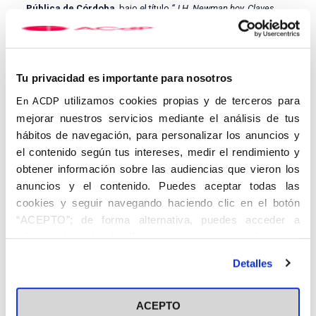
Pública de Córdoba
, bajo el título
“J.H. Newman hoy. Claves
teológicas para el cristianismo contemporáneo”
. El encuentro
reunirá a obispos, académicos y pensadores para profundizar
en la vigencia del cardenal inglés como referencia para la fe, la
política y la universidad. Las sesiones tendrán lugar en el Centro
Cultural José Luis García Palacios y culminarán con la
Tu privacidad es importante para nosotros
celebración de la Santa Misa, reafirmando el compromiso de la
utilizamos cookies propias y de terceros para
En ACDP
ACdP con la formación y el servicio al bien común.
mejorar nuestros servicios mediante el análisis de tus
hábitos de navegación, para personalizar los anuncios y
el contenido según tus intereses, medir el rendimiento y
obtener información sobre las audiencias que vieron los
anuncios y el contenido. Puedes aceptar todas las
cookies y seguir navegando haciendo clic en el botón
“ACEPTO”; de forma alternativa, puedes acceder a
información más detallada y cambiar tus preferencias
antes de otorgar o negar tu consentimiento haciendo clic
Detalles
en el botón "Personalizar". Para más información puedes
visitar nuestra
Política de Cookies
ACEPTO