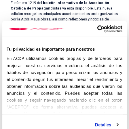
El número 1219 del
boletín informativo de la Asociación
Católica de Propagandistas
ya está disponible. Esta nueva
edición recoge los principales acontecimientos protagonizados
por la ACdP y sus obras, así como reflexiones y noticias de
interés para los miembros de la asociación y el público general.
Bajo el lema de la ACdP, “Todo lo puedo en Aquel que me
conforta”, el boletín aborda el tema nacional, la libertad de
prensa, con un informe jurídico y una entrevista a
Bieito Rubido
,
Tu privacidad es importante para nosotros
director de
El Debate
, uno de los diarios digitales con mayor
crecimiento en España. La publicación también dedica un
utilizamos cookies propias y de terceros para
En ACDP
amplio espacio al nuevo Papa,
León XIV
, destacando su perfil
mejorar nuestros servicios mediante el análisis de tus
evangelizador y su preocupación por los desafíos éticos de la
hábitos de navegación, para personalizar los anuncios y
inteligencia artificial.
el contenido según tus intereses, medir el rendimiento y
Entre los eventos recientes, el boletín celebra el éxito de la
III
obtener información sobre las audiencias que vieron los
Fiesta de la Resurrección
en la Plaza de Cibeles, con más de
anuncios y el contenido. Puedes aceptar todas las
85.000 asistentes, y recoge el testimonio de la Marcha Sí a la
Vida, que reunió a miles de personas en defensa de la dignidad
cookies y seguir navegando haciendo clic en el botón
humana. Asimismo, se hace eco de la campaña
REDWEEK
de
“ACEPTO”; de forma alternativa, puedes acceder a
Ayuda a la Iglesia Necesitada, por los cristianos perseguidos,
información más detallada y cambiar tus preferencias
las últimas peregrinaciones del Jubileo de la Esperanza y las
antes de otorgar o negar tu consentimiento haciendo clic
iniciativas culturales de la Fundación Herrera Oria.
Detalles
en el botón "Personalizar". Para más información puedes