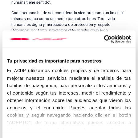
humana tiene sentido’.
Cada persona ha de ser considerada siempre como un fin en sí
misma y nunca como un medio para otros fines. Toda vida
humana es digna y merecedora de protección y respeto.
Debemos, por tanto, proclamar el Evangelio de la Vida,
promover iniciativas en defensa de la vida humana, desde su
nacimiento hasta su muerte natural, ofrecer apoyo integral a las
mujeres gestantes, sobre todo a las que experimentan
dificultades en su embarazo, defender y apoyar las muchas
iniciativas que algunos, con valentía creativa, llevan a cabo para
Tu privacidad es importante para nosotros
promover la cultura de la vida. Gracias a los que cuidan con
utilizamos cookies propias y de terceros para
En ACDP
tanto cariño y generosidad a los mayores y a los enfermos
terminales, evitando así que sientan que son una molestia y que
mejorar nuestros servicios mediante el análisis de tus
se planteen la eutanasia como una salida. Recordemos que
hábitos de navegación, para personalizar los anuncios y
«incurable, de hecho, no es nunca sinónimo de “in-cuidable”.
el contenido según tus intereses, medir el rendimiento y
Es necesario que profundicemos también en los motivos por los
obtener información sobre las audiencias que vieron los
que queremos custodiar la vida, que no solo vienen de nuestra
anuncios y el contenido. Puedes aceptar todas las
fe, sino de la evidencia científica. De este modo podremos
cookies y seguir navegando haciendo clic en el botón
justificar y vivir nuestra postura e instaurar la cultura del cuidado,
“ACEPTO”; de forma alternativa, puedes acceder a
que se dirige también a las personas de buena voluntad. La fe
nos deja ver el sentido de la vida (propia y ajena), su dignidad,
información más detallada y cambiar tus preferencias
su valor inviolable y eterno y anunciar que somos valiosos para
antes de otorgar o negar tu consentimiento haciendo clic