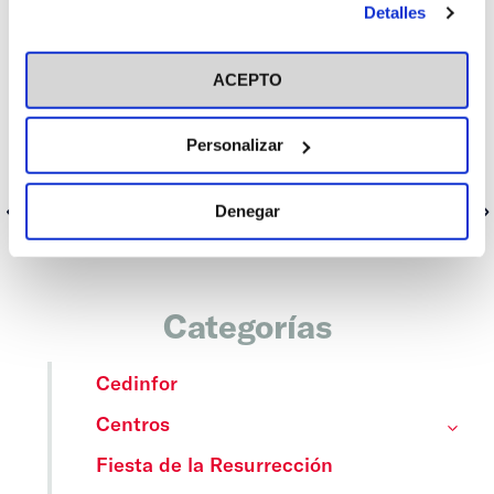
Dios que nos ama.
Detalles
en el botón "Personalizar". Para más información puedes
visitar nuestra
Política de Cookies
Programa
ACEPTO
Enlaces:
Personalizar
Lunes 19 de abril
Martes 20 de abril
Denegar
Anterior
Siguiente
Categorías
Cedinfor
Centros
Fiesta de la Resurrección