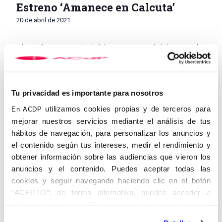
Estreno ‘Amanece en Calcuta’
20 de abril de 2021
El pasado viernes 16 de abril de 2021 se estrenó el documental
‘Amanece en Calcuta’ patrocinado por la Fundación Cultural
Ángel Herrera Oria y la ACdP. El evento tuvo lugar en los cines
Conde Duque donde tras la reproducción de la película se
celebró un coloquio con el director de la misma, don José María
Tu privacidad es importante para nosotros
Zavala.
utilizamos cookies propias y de terceros para
En ACDP
El documental recoge a través de la historia de vida de seis
personas, sus testimonios sobre cómo conocieron a Madre
mejorar nuestros servicios mediante el análisis de tus
Teresa y cómo ella cambió sus vidas sacándolos del abismo.
hábitos de navegación, para personalizar los anuncios y
Una excelente y conmovedora producción que merece la pena
el contenido según tus intereses, medir el rendimiento y
ver.
obtener información sobre las audiencias que vieron los
anuncios y el contenido. Puedes aceptar todas las
cookies y seguir navegando haciendo clic en el botón
“ACEPTO”; de forma alternativa, puedes acceder a
información más detallada y cambiar tus preferencias
antes de otorgar o negar tu consentimiento haciendo clic