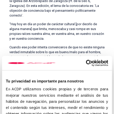
la Iglesia del Arzobispado de Zaragoza (Pl. de la Seo 6,
Zaragoza). En esta edición, el lema de la convocatoria es: ‘La
objeción de conciencia bajo el pensamiento políticamente
correcto’.
“Hay hoy en día un poder de carácter cultural [por decirlo de
alguna manera] que limita, menoscaba y casi rompe en sus
propias raíces vuestra alma, en vuestra alma, en vuestro corazón
y en vuestra conciencia.
Cuando ese poder intenta convenceros de que no existe ninguna
verdad inmutable sobre lo que es bueno/malo para el hombre,
sino que todo es negociable según las convenciones sociales,
es como deciros que en cualquier momento cada opción vale
como su contrario. Una tal libertad es una condena, porque
presupone una total neutralidad de lo que existe; presupone que
cada uno está originaria y completamente solo.
Tu privacidad es importante para nosotros
Guardaos de estos mercaderes de la nada, aunque usen -como
utilizamos cookies propias y de terceros para
En ACDP
el rey
Nabucodonosor- el sonido del cuerno, el pífano, la cítara, la
sambuca …. y toda clase de música
. Es decir, si se sirven de
mejorar nuestros servicios mediante el análisis de tus
racionamientos aparentemente a favor del hombre.
hábitos de navegación, para personalizar los anuncios y
el contenido según tus intereses, medir el rendimiento y
También esta noche Jesús viene a vuestro encuentro y os
obtener información sobre las audiencias que vieron los