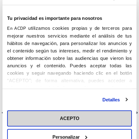
Tu privacidad es importante para nosotros
utilizamos cookies propias y de terceros para
En ACDP
mejorar nuestros servicios mediante el análisis de tus
hábitos de navegación, para personalizar los anuncios y
el contenido según tus intereses, medir el rendimiento y
obtener información sobre las audiencias que vieron los
anuncios y el contenido. Puedes aceptar todas las
Red de Redes es una nueva producción audiovisual
cookies y seguir navegando haciendo clic en el botón
protagonizada por tres sacerdotes influencers: Jesús Silva, Patxi
“ACEPTO”; de forma alternativa, puedes acceder a
Bronchalo y Antonio María Domenech. Cada semana, los tres
información más detallada y cambiar tus preferencias
consagrados explorarán diversos temas tomándose muy poco
en serio a sí mismos, pero muy en serio el catecismo de la
antes de otorgar o negar tu consentimiento haciendo clic
Detalles
Iglesia
en el botón "Personalizar". Para más información puedes
visitar nuestra
Política de Cookies
Anterior
Siguiente
ACEPTO
Personalizar