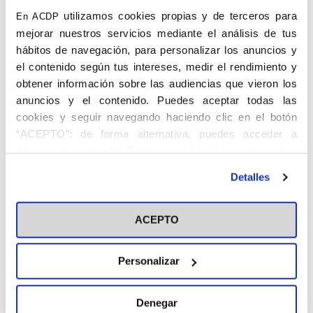
utilizamos cookies propias y de terceros para
En ACDP
mejorar nuestros servicios mediante el análisis de tus
hábitos de navegación, para personalizar los anuncios y
el contenido según tus intereses, medir el rendimiento y
obtener información sobre las audiencias que vieron los
anuncios y el contenido. Puedes aceptar todas las
cookies y seguir navegando haciendo clic en el botón
“ACEPTO”; de forma alternativa, puedes acceder a
Miles de alumnos, profesores, profesionales, voluntarios y
información más detallada y cambiar tus preferencias
peregrinos de la comunidad educativa obra de la ACdP han
antes de otorgar o negar tu consentimiento haciendo clic
participado en estos días históricos, colaborando en la acogida
Detalles
en el botón "Personalizar". Para más información puedes
de los asistentes y compartiendo una experiencia de fe,
encuentro y fraternidad que permanecerá en nuestra memoria.
visitar nuestra
Política de Cookies
ACEPTO
Para la ACdP y el CEU ha sido un honor contribuir a esta visita y
poner a disposición de la Iglesia aquello que forma parte de
nuestra razón de ser:
el compromiso con la educación, la
Personalizar
formación integral de la persona y el servicio a la
sociedad.
​Que el mensaje que nos ha dejado durante estos
días siga dando fruto en todos nosotros.
Denegar