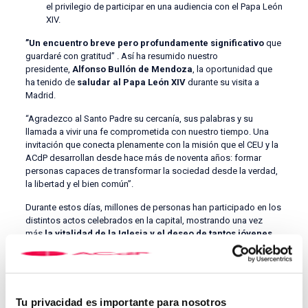
el privilegio de participar en una audiencia con el Papa León
XIV.
​​​​”Un encuentro breve pero p​​rofundamente significativo
que
guardaré con gratitud” ​​. Así ha resumido nuestro
presidente,
Alfonso Bullón de Mendoza
, la oportunidad que
ha tenido de
saludar al Papa León XIV
durante su visita a
Madrid.
“Agradezco al Santo Padre su cercanía, sus palabras y su
llamada a vivir una fe comprometida con nuestro tiempo. Una
invitación que conecta plenamente con l​a misión que el CEU y la
ACdP desarrollan desde hace más de noventa años: formar
personas capaces de transformar la sociedad desde la verdad,
la libertad y el bien común”.
Durante estos días, millones de personas han participado en los
distintos actos celebrados en la capital, mostrando una vez
más
la vitalidad de la Iglesia y el deseo de tantos jóvenes
de vivir su fe con autenticidad y esperanza.
Tu privacidad es importante para nosotros