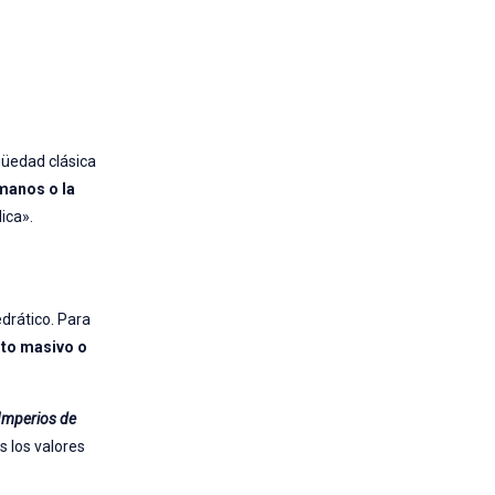
igüedad clásica
manos o la
ica».
edrático. Para
rto masivo o
Imperios de
s los valores