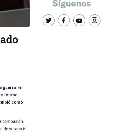
Síguenos
vado
e guerra
. En
ta foto se
culpió como
la compasión.
rso de verano
El