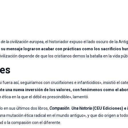
de la civilización europea
, el historiador expuso el lado oscuro de la Ant
n su mensaje lograron acabar con prácticas como los sacrificios hu
ivilización depende de que los cristianos demos la batalla en la vida públ
res
i fuera así, seguiríamos con crucifixiones e infanticidios», insistió el cat
te una nueva inversión de los valores, con fenómenos como el abo
ética en la que el débil es prescindible», lamentó.
o en sus últimos dos libros,
Compasión. Una historia
(CEU Ediciones) e
«una mutación ética radical en el mundo antiguo», y que dio origen a todo
 o la compasión con el diferente.