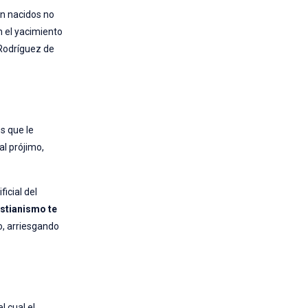
én nacidos no
 el yacimiento
 Rodríguez de
s que le
al prójimo,
icial del
istianismo te
lo, arriesgando
l cual el