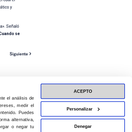
ático y
a». Señaló
 Cuando se
Siguiente
ACEPTO
te el análisis de
ereses, medir el
Personalizar
ontenido. Puedes
ión a eventos
Política de privacidad de RRSS
rma alternativa,
Política de cookies
Denegar
rgar o negar tu