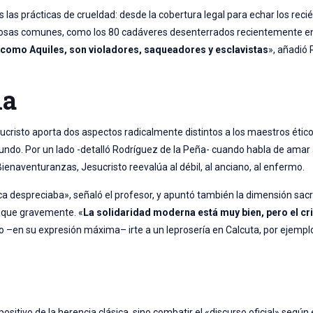
s las prácticas de crueldad: desde la cobertura legal para echar los reci
n fosas comunes, como los 80 cadáveres desenterrados recientemente en
como Aquiles, son violadores, saqueadores y esclavistas
», añadió
na
ucristo aporta dos aspectos radicalmente distintos a los maestros ético
undo. Por un lado -detalló Rodríguez de la Peña- cuando habla de amar 
Bienaventuranzas, Jesucristo reevalúa al débil, al anciano, al enfermo.
ca despreciaba», señaló el profesor, y apuntó también la dimensión sacrif
dique gravemente. «
La solidaridad moderna está muy bien, pero el cr
sino –en su expresión máxima– irte a un leprosería en Calcuta, por ejemp
sitivo de la herencia clásica, sino combatir el «discurso oficial» según e