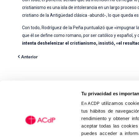
cristianismo es una isla de intolerancia en un largo proceso
cristiano de la Antigüedad clásica -abundó-, lo que queda es
Con todo, Rodríguez de la Peña puntualizó que «impugnar l
que él se define como romano, por ser católico y español, y 
intenta deshelenizar el cristianismo, insistió, «el resul
Anterior
Tu privacidad es importa
utilizamos cookie
En ACDP
tus hábitos de navegación
Calle Isaac Peral, 58 C.P.: 2
rendimiento y obtener inf
Tel (+34) 91 456 63 27
aceptar todas las cookies
Fax: (+34) 91 535 19 98
puedes acceder a informa