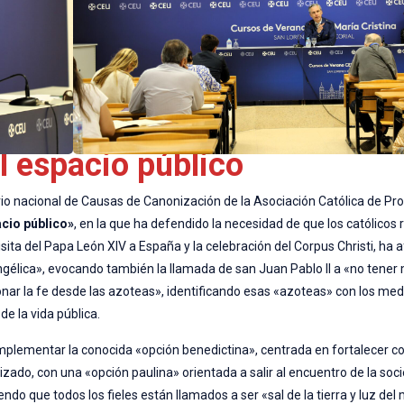
el espacio público
rio nacional de Causas de Canonización de la Asociación Católica de Pr
pacio público»
, en la que ha defendido la necesidad de que los católicos
isita del Papa León XIV a España y la celebración del Corpus Christi, ha
angélica», evocando también la llamada de san Juan Pablo II a «no tener
onar la fe desde las azoteas», identificando esas «azoteas» con los med
de la vida pública.
complementar la conocida «opción benedictina», centrada en fortalecer
izado, con una «opción paulina» orientada a salir al encuentro de la soc
do que todos los fieles están llamados a ser «sal de la tierra y luz d