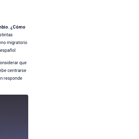
ambio. ¿Cómo
stintas
eno migratorio
 español.
 considerar que
debe centrarse
ión responde