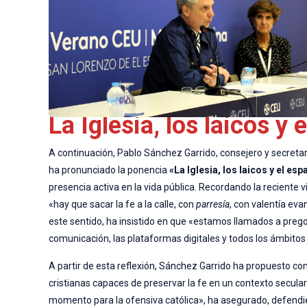
La Iglesia, los laicos y 
A continuación, Pablo Sánchez Garrido, consejero y secreta
ha pronunciado la ponencia
«La Iglesia, los laicos y el es
presencia activa en la vida pública. Recordando la reciente v
«hay que sacar la fe a la calle, con
parresía
, con valentía ev
este sentido, ha insistido en que «estamos llamados a preg
comunicación, las plataformas digitales y todos los ámbitos 
A partir de esta reflexión, Sánchez Garrido ha propuesto 
cristianas capaces de preservar la fe en un contexto secular
momento para la ofensiva católica», ha asegurado, defendien