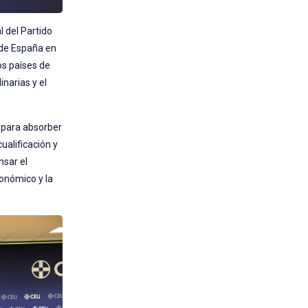
l del Partido
a de España en
os países de
inarias y el
a para absorber
ualificación y
nsar el
conómico y la