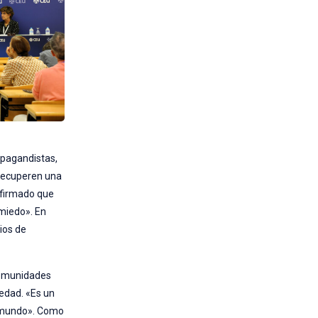
opagandistas,
 recuperen una
 afirmado que
 miedo». En
ios de
 comunidades
iedad. «Es un
el mundo». Como