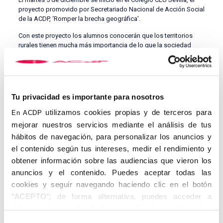
proyecto promovido por Secretariado Nacional de Acción Social
de la ACDP, ‘Romper la brecha geográfica’.
Con este proyecto los alumnos conocerán que los territorios
rurales tienen mucha más importancia de lo que la sociedad
actual les otorga, oportunidades laborales, diversificación
económica, abastecimiento a la sociedad en general, servicios
ecosistémicos implícitos en un territorio rural habitado, cultura,
tradiciones, valores, y más activos que el ritmo urbano se
empeña en infravalorar.
Tu privacidad es importante para nosotros
El potencial del alumnado es inmenso, llegarán a ser lo que su
utilizamos cookies propias y de terceros para
En ACDP
vocación les dicte, pero sería muy interesante que cuando
mejorar nuestros servicios mediante el análisis de tus
abandonen su etapa formativa hayan incorporado la posibilidad
hábitos de navegación, para personalizar los anuncios y
de vivir y trabajar en pueblos.
el contenido según tus intereses, medir el rendimiento y
En el taller se ha trabajado para que el alumno adquiera
obtener información sobre las audiencias que vieron los
conocimientos sobre la importancia social que tienen los
anuncios y el contenido. Puedes aceptar todas las
territorios rurales, a través de los siguientes aspectos:
cookies y seguir navegando haciendo clic en el botón
– Definición de territorios rurales
“ACEPTO”; de forma alternativa, puedes acceder a
– Sectores de la actividad económica
información más detallada y cambiar tus preferencias
antes de otorgar o negar tu consentimiento haciendo clic