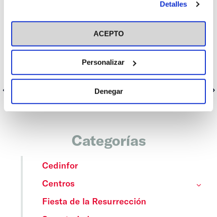
– La tecnología en agricultura y ganadería
Detalles
en el botón "Personalizar". Para más información puedes
– Servicios ecosistémicos de los territorios rurales
visitar nuestra
Política de Cookies
ACEPTO
Al terminar este primer taller, Isabel Muñoz Cobos, quien ha
preparado y presentado el taller, se mostraba muy contenta de la
participación e ilusión con los que tanto los alumnos de 6º de
Primaria, como sus profesores, y la dirección del Centro han
Personalizar
acogido este proyecto.
Anterior
Siguiente
Denegar
Categorías
Cedinfor
Centros
Fiesta de la Resurrección