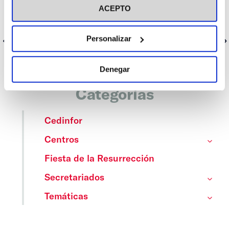
para responder a los debates que nos tocan más de cerca. Sin
ACEPTO
pelos en la lengua, pero con el humor y la esperanza por
bandera. ¿Te sumas?
Personalizar
Anterior
Siguiente
Denegar
Categorías
Cedinfor
Centros
Fiesta de la Resurrección
Secretariados
Temáticas