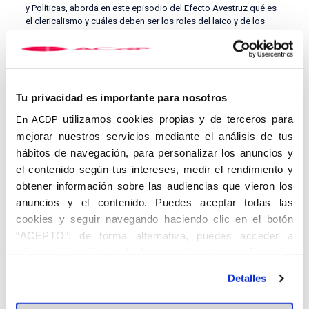
y Políticas, aborda en este episodio del Efecto Avestruz qué es
el clericalismo y cuáles deben ser los roles del laico y de los
sacerdotes en la Iglesia de nuestros días.
Tu privacidad es importante para nosotros
utilizamos cookies propias y de terceros para
En ACDP
mejorar nuestros servicios mediante el análisis de tus
hábitos de navegación, para personalizar los anuncios y
el contenido según tus intereses, medir el rendimiento y
obtener información sobre las audiencias que vieron los
EL EFECTO AVESTRUZ
anuncios y el contenido. Puedes aceptar todas las
cookies y seguir navegando haciendo clic en el botón
Cuando vienen curvas, ¿metes la cabeza bajo tierra o encaras el
“ACEPTO”; de forma alternativa, puedes acceder a
desafío de frente? Dicen que a los avestruces les tira la primera
opción, pero estamos convencidos de que hay otra manera de
información más detallada y cambiar tus preferencias
afrontar los retos.
antes de otorgar o negar tu consentimiento haciendo clic
Detalles
en el botón "Personalizar". Para más información puedes
De esta intuición nace ‘El Efecto Avestruz’: una serie de
entrevistas de la Asociación Católica de Propagandistas (ACdP)
visitar nuestra
Política de Cookies