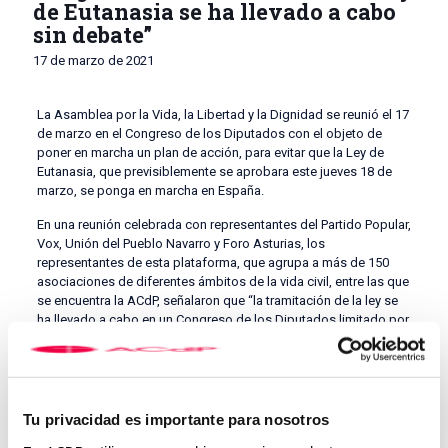
de Eutanasia se ha llevado a cabo
sin debate”
17 de marzo de 2021
La Asamblea por la Vida, la Libertad y la Dignidad se reunió el 17
de marzo en el Congreso de los Diputados con el objeto de
poner en marcha un plan de acción, para evitar que la Ley de
Eutanasia, que previsiblemente se aprobara este jueves 18 de
marzo, se ponga en marcha en España.
En una reunión celebrada con representantes del Partido Popular,
Vox, Unión del Pueblo Navarro y Foro Asturias, los
representantes de esta plataforma, que agrupa a más de 150
asociaciones de diferentes ámbitos de la vida civil, entre las que
se encuentra la ACdP, señalaron que “la tramitación de la ley se
ha llevado a cabo en un Congreso de los Diputados limitado por
la declaración del estado de alarma, buscando la fórmula para
que se haga sin comparecencias ni debates”.
En el acto estuvieron presentes el presidente de la ACdP,
Alfonso Bullón de Mendoza; la profesora de la Universidad CEU
Tu privacidad es importante para nosotros
San Pablo, Carmen Sánchez Maillo; el secretario del Centro de