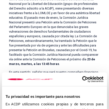
Nacional por la Libertad de Educación (grupo de profesionales
del Derecho adscrito a la ACdP), viene presentando diversas
iniciativas frente a la LOMLOE y en favor de una auténtica libertad
educativa. El pasado mes de enero, la Comisión Jurídica
Nacional presentó una Petición ante la Comisión de Peticiones
del Parlamento Europeo en la que denunciaba las graves
vulneraciones de derechos fundamentales de ciudadanos
españoles y europeos, causada por citada ley. La Comisión de
Peticiones, extraordinariamente, ha tramitado la Petición que le
fue presentada por vía de urgencia y ante las dificultades para
presentar la Petición en Bruselas, causadas por el Covid-19, ha
facilitado que la Comisión Jurídica Nacional pueda comparecer
vía
online
ante la Comisión de Peticiones el próximo día
23 de
marzo, martes, a las 13:45 horas
.
En este sentido, señalar que será nuestro compañero Francisco
la Moneda Díaz, abogado del Ilustre Colegio de Abogados de
Badajoz, quien presente la Petición en representación de la
Comisión Jurídica Nacional. La comparecencia ante las
correspondientes autoridades del Parlamento de la Unión
Europea será tomada en consideración en el mismo instante de
Tu privacidad es importante para nosotros
su planteamiento, si bien, a raíz de nuestro escrito —por
utilizamos cookies propias y de terceros para
En ACDP
supuesto, teniendo en cuenta otras iniciativas de la sociedad