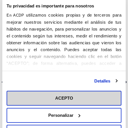
Tu privacidad es importante para nosotros
utilizamos cookies propias y de terceros para
En ACDP
mejorar nuestros servicios mediante el análisis de tus
hábitos de navegación, para personalizar los anuncios y
el contenido según tus intereses, medir el rendimiento y
obtener información sobre las audiencias que vieron los
Red de Redes es una nueva producción audiovisual
anuncios y el contenido. Puedes aceptar todas las
protagonizada por tres sacerdotes influencers: Jesús Silva, Patxi
Bronchalo y Antonio María Domenech. Cada semana, los tres
cookies y seguir navegando haciendo clic en el botón
consagrados explorarán diversos temas tomándose muy poco
“ACEPTO”; de forma alternativa, puedes acceder a
en serio a sí mismos, pero muy en serio el catecismo de la
información más detallada y cambiar tus preferencias
Iglesia.
antes de otorgar o negar tu consentimiento haciendo clic
Detalles
Anterior
Siguiente
en el botón "Personalizar". Para más información puedes
visitar nuestra
Política de Cookies
ACEPTO
Categorías
Personalizar
Cedinfor