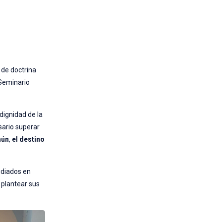
 de doctrina
 Seminario
 dignidad de la
sario superar
mún
,
el destino
udiados en
 plantear sus