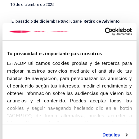
10 de diciembre de 2025
El pasado
6 de diciembre
tuvo lugar el
Retiro de Adviento
,
organizado por el Centro de la
ACdP de Bilbao
, que se celebró
en el
Centro de Espiritualidad del Obispado de Bilbao
, a
escasos metros de la Basílica de
Nuestra Señora de Begoña
,
patrona de la diócesis.
Tu privacidad es importante para nosotros
El retiro estuvo dirigido por el consiliario del Centro,
D. Joserra
Altuna
, quien invitó a los participantes a situar la reflexión
utilizamos cookies propias y de terceros para
En ACDP
espiritual a partir del misterio de la
Inmaculada Concepción
,
mejorar nuestros servicios mediante el análisis de tus
entendida como el primer fruto del tiempo de Adviento. Desde
hábitos de navegación, para personalizar los anuncios y
esta clave, se propuso vivir el tiempo presente como
una
gracia y una espera activa
, orientada a la venida definitiva del
el contenido según tus intereses, medir el rendimiento y
Señor, la
Parusía
.
obtener información sobre las audiencias que vieron los
anuncios y el contenido. Puedes aceptar todas las
Durante la meditación, se subrayó que el Adviento no es solo un
tiempo de preparación pasiva, sino una llamada a reconocerse
cookies y seguir navegando haciendo clic en el botón
ya como trabajadores en la viña del Señor, llamados desde
“ACEPTO”; de forma alternativa, puedes acceder a
primera hora, viviendo con gratitud y responsabilidad el don
información más detallada y cambiar tus preferencias
recibido.
antes de otorgar o negar tu consentimiento haciendo clic
Detalles
La figura central del retiro fue
San Juan Bautista
, presentada
en el botón "Personalizar". Para más información puedes