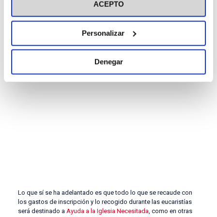
El director del Congreso de Católicos y Vida Pública ha
ACEPTO
recordado las ponencias de
Remi Brague
,
Ryszard Legutko
,
María San Gil o Bieito Rubido
, que tuvieron lugar en la XXIII
edición, para proceder a explicar que en la próxima ocasión la
Personalizar
estructura general permanecerá igual, organizada en
conferencias plenarias, talleres y el acto cultural, junto a las
sesiones de inauguración y clausura. No obstante, Sánchez
Denegar
Saus no se ha aventurado a desvelar los nombres de ninguno de
los ponentes todavía, dado que no están confirmados.
Lo que sí se ha adelantado es que todo lo que se recaude con
los gastos de inscripción y lo recogido durante las eucaristías
será destinado a
Ayuda a la Iglesia Necesitada
, como en otras