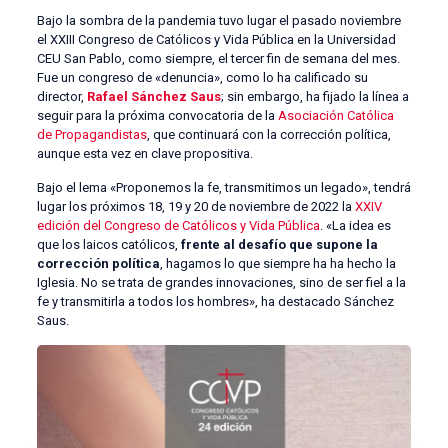
Bajo la sombra de la pandemia tuvo lugar el pasado noviembre
el XXIII Congreso de Católicos y Vida Pública en la Universidad
CEU San Pablo, como siempre, el tercer fin de semana del mes.
Fue un congreso de «denuncia», como lo ha calificado su
director,
Rafael Sánchez Saus
; sin embargo, ha fijado la línea a
seguir para la próxima convocatoria de la
Asociación Católica
de Propagandistas
, que continuará con la corrección política,
aunque esta vez en clave propositiva.
Bajo el lema «Proponemos la fe, transmitimos un legado», tendrá
lugar los próximos 18, 19 y 20 de noviembre de 2022 la
XXIV
edición del Congreso de Católicos y Vida Pública
. «La idea es
que los laicos católicos,
frente al desafío que supone la
corrección política
, hagamos lo que siempre ha ha hecho la
Iglesia. No se trata de grandes innovaciones, sino de ser fiel a la
fe y transmitirla a todos los hombres», ha destacado Sánchez
Saus.