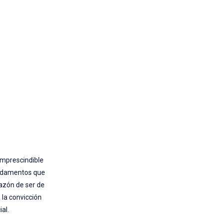
 imprescindible
fundamentos que
razón de ser de
 la convicción
al.