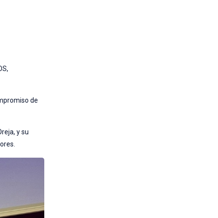
OS,
compromiso de
reja, y su
lores.