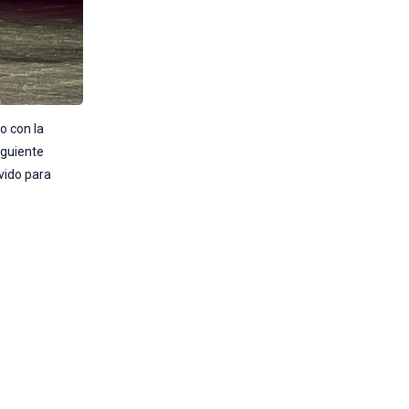
o con la
iguiente
vido para