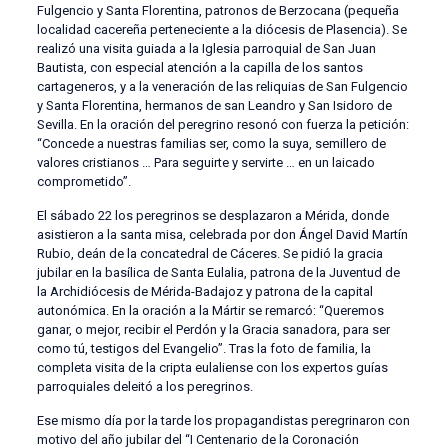
Fulgencio y Santa Florentina, patronos de Berzocana (pequeña
localidad cacereña perteneciente a la diócesis de Plasencia). Se
realizó una visita guiada a la Iglesia parroquial de San Juan
Bautista, con especial atención a la capilla de los santos
cartageneros, y a la veneración de las reliquias de San Fulgencio
y Santa Florentina, hermanos de san Leandro y San Isidoro de
Sevilla. En la oración del peregrino resonó con fuerza la petición:
“Concede a nuestras familias ser, como la suya, semillero de
valores cristianos … Para seguirte y servirte … en un laicado
comprometido”.
El sábado 22 los peregrinos se desplazaron a Mérida, donde
asistieron a la santa misa, celebrada por don Ángel David Martín
Rubio, deán de la concatedral de Cáceres. Se pidió la gracia
jubilar en la basílica de Santa Eulalia, patrona de la Juventud de
la Archidiócesis de Mérida-Badajoz y patrona de la capital
autonómica. En la oración a la Mártir se remarcó: “Queremos
ganar, o mejor, recibir el Perdón y la Gracia sanadora, para ser
como tú, testigos del Evangelio”. Tras la foto de familia, la
completa visita de la cripta eulaliense con los expertos guías
parroquiales deleitó a los peregrinos.
Ese mismo día por la tarde los propagandistas peregrinaron con
motivo del año jubilar del “I Centenario de la Coronación