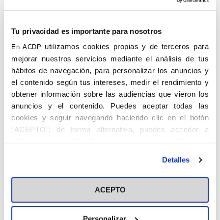
propagandistas en la imprescindible oración para la acción y
que es idónea ocasión para la necesaria confraternización.
En las celebraciones no faltó el rezo de la oración del peregrino
Tu privacidad es importante para nosotros
y del propagandista, además de la petición por la Asociación y
utilizamos cookies propias y de terceros para
En ACDP
sus obras. También se aprovecharon los trayectos en autobús
para hacer la liturgia de las horas.
mejorar nuestros servicios mediante el análisis de tus
hábitos de navegación, para personalizar los anuncios y
Finalmente, conviene resaltar que los propagandistas se
el contenido según tus intereses, medir el rendimiento y
alojaron en el seminario diocesano de Cáceres, donde su rector
les hizo sentir en su casa; don Roberto Rubio les ofreció una
obtener información sobre las audiencias que vieron los
magnífica explicación de su historia y los acompañó por todas
anuncios y el contenido. Puedes aceptar todas las
sus aulas y capillas, consiguiendo que lleven ya para siempre el
cookies y seguir navegando haciendo clic en el botón
seminario en su corazón.
“ACEPTO”; de forma alternativa, puedes acceder a
información más detallada y cambiar tus preferencias
antes de otorgar o negar tu consentimiento haciendo clic
Detalles
en el botón "Personalizar". Para más información puedes
visitar nuestra
Política de Cookies
ACEPTO
Personalizar