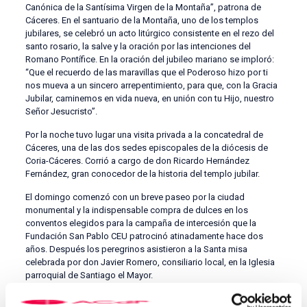
Canónica de la Santísima Virgen de la Montaña”, patrona de
Cáceres. En el santuario de la Montaña, uno de los templos
jubilares, se celebró un acto litúrgico consistente en el rezo del
santo rosario, la salve y la oración por las intenciones del
Romano Pontífice. En la oración del jubileo mariano se imploró:
“Que el recuerdo de las maravillas que el Poderoso hizo por ti
nos mueva a un sincero arrepentimiento, para que, con la Gracia
Jubilar, caminemos en vida nueva, en unión con tu Hijo, nuestro
Señor Jesucristo”.
Por la noche tuvo lugar una visita privada a la concatedral de
Cáceres, una de las dos sedes episcopales de la diócesis de
Coria-Cáceres. Corrió a cargo de don Ricardo Hernández
Fernández, gran conocedor de la historia del templo jubilar.
El domingo comenzó con un breve paseo por la ciudad
monumental y la indispensable compra de dulces en los
conventos elegidos para la campaña de intercesión que la
Fundación San Pablo CEU patrocinó atinadamente hace dos
años. Después los peregrinos asistieron a la Santa misa
celebrada por don Javier Romero, consiliario local, en la Iglesia
parroquial de Santiago el Mayor.
Concluyó así esta triple peregrinación que une a los