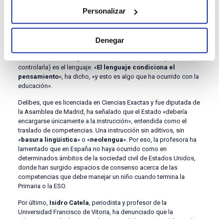
escribir, si hay cosas que no te atreves ni a preguntarte por el
Personalizar
miedo al qué dirán», ha concluido.
En tercer lugar ha intervenido
Alicia Delibes
, educadora y
autora de
El suicidio de Occidente. La renuncia a la transmisión
Denegar
del saber
, ha señalado que uno de los mayores peligros que
encara la educación (junto a la tentación del Estado por
controlarla) es el lenguaje. «
El lenguaje condiciona el
pensamiento
», ha dicho, «y esto es algo que ha ocurrido con la
educación».
Delibes, que es licenciada en Ciencias Exactas y fue diputada de
la Asamblea de Madrid, ha señalado que el Estado «debería
encargarse únicamente a la instrucción», entendida como el
traslado de competencias. Una instrucción sin aditivos, sin
«
basura lingüística
» o «
neolengua
». Por eso, la profesora ha
lamentado que en España no haya ocurrido como en
determinados ámbitos de la sociedad civil de Estados Unidos,
donde han surgido espacios de consenso acerca de las
competencias que debe manejar un niño cuando termina la
Primaria o la ESO.
Por último,
Isidro Catela
, periodista y profesor de la
Universidad Francisco de Vitoria, ha denunciado que la