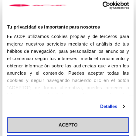
Tu privacidad es importante para nosotros
utilizamos cookies propias y de terceros para
En ACDP
mejorar nuestros servicios mediante el análisis de tus
hábitos de navegación, para personalizar los anuncios y
Autocensura y libertad de
el contenido según tus intereses, medir el rendimiento y
pensamiento
obtener información sobre las audiencias que vieron los
Por eso ha dicho que, más que la censura, una de las mayores
anuncios y el contenido. Puedes aceptar todas las
amenazas del comunicador es la
autocensura
: el miedo a decir
cookies y seguir navegando haciendo clic en el botón
aquello que se piensa por temor a incomodar o ser señalado.
“ACEPTO”; de forma alternativa, puedes acceder a
«La censura es jorobada, que te dicten titulares como ha
información más detallada y cambiar tus preferencias
dicho
David Alandete
que pasaba en
El País
(…). Pero la
antes de otorgar o negar tu consentimiento haciendo clic
autocensura tiene peor arreglo, porque un día estás
Detalles
en el botón "Personalizar". Para más información puedes
defendiendo una cosa y al siguiente te la callas por el qué dirán.
Y
no hay mayor derrota que esa
. Recuerdo una frase del
visitar nuestra
Política de Cookies
filósofo
José Luis Sampedro
que decía que ‘
sin libertad de
ACEPTO
pensamiento, la libertad de expresión no sirve de nada
’. Y
es cierto, por qué periódico vas a hacer, qué columna vas a