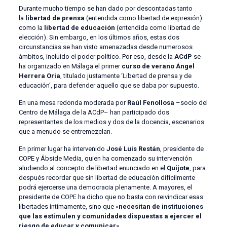
Durante mucho tiempo se han dado por descontadas tanto
la
libertad de prensa
(entendida como libertad de expresión)
como la
libertad de educación
(entendida como libertad de
elección). Sin embargo, en los últimos años, estas dos
circunstancias se han visto amenazadas desde numerosos
ámbitos, incluido el poder político. Por eso, desde la
ACdP
se
ha organizado en Málaga el primer
curso de verano Ángel
Herrera Oria
, titulado justamente ‘Libertad de prensa y de
educación’, para defender aquello que se daba por supuesto.
En una mesa redonda moderada por
Raúl Fenollosa
–socio del
Centro de Málaga de la ACdP– han participado dos
representantes de los medios y dos de la docencia, escenarios
que a menudo se entremezclan.
En primer lugar ha intervenido
José Luis Restán
, presidente de
COPE y Ábside Media, quien ha comenzado su intervención
aludiendo al concepto de libertad enunciado en el
Quijote
, para
después recordar que sin libertad de educación difícilmente
podrá ejercerse una democracia plenamente. A mayores, el
presidente de COPE ha dicho que no basta con reivindicar esas
libertades íntimamente, sino que «
necesitan de instituciones
que las estimulen y comunidades dispuestas a ejercer el
riesgo de educar y comunicar
».