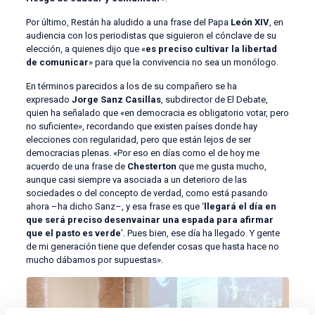
Por último, Restán ha aludido a una frase del Papa
León XIV
, en
audiencia con los periodistas que siguieron el cónclave de su
elección, a quienes dijo que «
es preciso cultivar la libertad
de comunicar
» para que la convivencia no sea un monólogo.
En términos parecidos a los de su compañero se ha
expresado
Jorge Sanz Casillas
, subdirector de El Debate,
quien ha señalado que «en democracia es obligatorio votar, pero
no suficiente», recordando que existen países donde hay
elecciones con regularidad, pero que están lejos de ser
democracias plenas. «Por eso en días como el de hoy me
acuerdo de una frase de
Chesterton
que me gusta mucho,
aunque casi siempre va asociada a un deterioro de las
sociedades o del concepto de verdad, como está pasando
ahora –ha dicho Sanz–, y esa frase es que ‘
llegará el día en
que será preciso desenvainar una espada para afirmar
que el pasto es verde
’. Pues bien, ese día ha llegado. Y gente
de mi generación tiene que defender cosas que hasta hace no
mucho dábamos por supuestas».