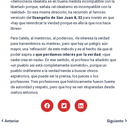
«democracia idealista es en buena medida incompatible con la
libertad» porque, señala «el idealismo es incompatible con la
realidad». En esa misma dirección, ha recurrido al famoso
versículo del
Evangelio de San Juan 8, 32
para insistir en que
«hay que reivindicar la Verdad porque es ella la que nos hace
libres».
Para Catela, al mentiroso, al poderoso, «le interesa la verdad
para transmitirnos su mentira», pero que hay un peligro aún
mayor, una ‘refinación’ de este método y es el hecho de que el
poder aspira a
que perdamos interés por la verdad
, «que
nadie crea en nada». En ese sentido, el profesor ha añadido que
«un pueblo así está completamente sometido», porque un
pueblo indiferente a la verdad tiende a buscar chivos
expiatorios, que puede ser la prensa, los jueces o los
profesores. Tres profesiones que históricamente fueron fuente
de autoridad y respeto, pero que hoy se ven vituperadas desde
ciertos entornos.
Anterior
Siguiente