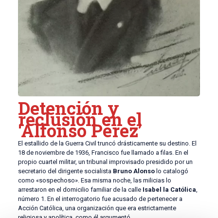
Detención y
reclusión en el
‘Alfonso Pérez’
El estallido de la Guerra Civil truncó drásticamente su destino. El
18 de noviembre de 1936, Francisco fue llamado a filas. En el
propio cuartel militar, un tribunal improvisado presidido por un
secretario del dirigente socialista
Bruno Alonso
lo catalogó
como «sospechoso». Esa misma noche, las milicias lo
arrestaron en el domicilio familiar de la calle
Isabel la Católica
,
número 1. En el interrogatorio fue acusado de pertenecer a
Acción Católica, una organización que era estrictamente
religiosa y apolítica, como él argumentó.