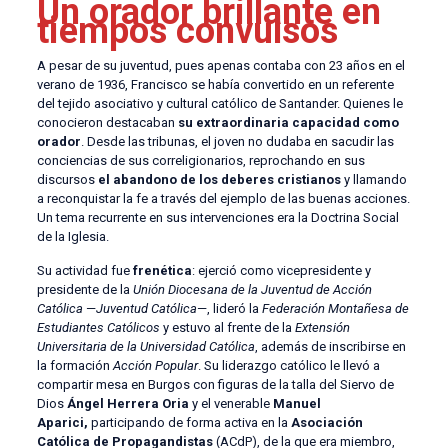
Un orador brillante en
tiempos convulsos
A pesar de su juventud, pues apenas contaba con 23 años en el
verano de 1936, Francisco se había convertido en un referente
del tejido asociativo y cultural católico de Santander. Quienes le
conocieron destacaban
su extraordinaria capacidad como
orador
. Desde las tribunas, el joven no dudaba en sacudir las
conciencias de sus correligionarios, reprochando en sus
discursos
el abandono de los deberes cristianos
y llamando
a reconquistar la fe a través del ejemplo de las buenas acciones.
Un tema recurrente en sus intervenciones era la Doctrina Social
de la Iglesia.
Su actividad fue
frenética
: ejerció como vicepresidente y
presidente de la
Unión Diocesana de la Juventud de Acción
Católica
—
Juventud Católica
—, lideró la
Federación Montañesa de
Estudiantes Católicos
y estuvo al frente de la
Extensión
Universitaria de la Universidad Católica
, además de inscribirse en
la formación
Acción Popular
. Su liderazgo católico le llevó a
compartir mesa en Burgos con figuras de la talla del Siervo de
Dios
Ángel Herrera Oria
y el venerable
Manuel
Aparici,
participando de forma activa en la
Asociación
Católica de Propagandistas
(ACdP), de la que era miembro,