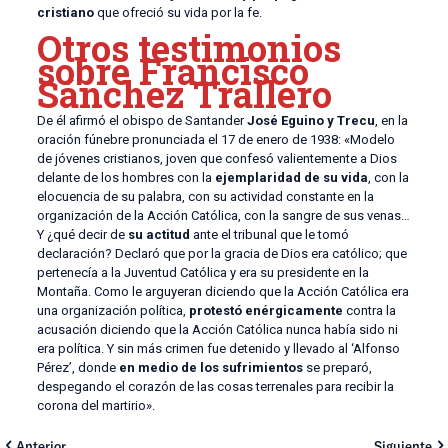
cristiano
que ofreció su vida por la fe.
Otros testimonios
sobre Francisco
Sánchez Trallero
De él afirmó el obispo de Santander
José Eguino y Trecu
, en la
oración fúnebre pronunciada el 17 de enero de 1938: «Modelo
de jóvenes cristianos, joven que confesó valientemente a Dios
delante de los hombres con la
ejemplaridad de su vida
, con la
elocuencia de su palabra, con su actividad constante en la
organización de la Acción Católica, con la sangre de sus venas…
Y ¿qué decir de
su actitud
ante el tribunal que le tomó
declaración? Declaró que por la gracia de Dios era católico; que
pertenecía a la Juventud Católica y era su presidente en la
Montaña. Como le arguyeran diciendo que la Acción Católica era
una organización política,
protestó enérgicamente
contra la
acusación diciendo que la Acción Católica nunca había sido ni
era política. Y sin más crimen fue detenido y llevado al ‘Alfonso
Pérez’, donde
en medio de los sufrimientos
se preparó,
despegando el corazón de las cosas terrenales para recibir la
corona del martirio».
Anterior
Siguiente