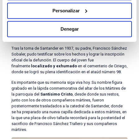
de esperanza y exhortar a sus compañeros a mantenerse fuertes
en la fe. Poco después, las milicias
abrieron fuego a
Personalizar
quemarropa
con fusiles y ametralladoras, lanzando también
bombas de mano al interior de la bodega. Sánchez
Trallero
cayó asesinado junto a decenas de prisioneros
,
Denegar
entre ellos el sacerdote Francisco González de Córdova. Era
solo la primera fase
de la masacre.
Tras la toma de Santander en 1937, su padre, Francisco Sánchez
Sobaler, pudo testificar sobre los hechos y lograr la inscripción
oficial de la defunción. El cuerpo del joven fue
finalmente
localizado y exhumado
en el cementerio de Ciriego,
donde se logró su plena identificación en el ataúd número 98.
Es importante que su memoria siga viva hoy. Su nombre figura
grabado en la lápida conmemorativa del altar de los Mártires de
la parroquia del
Santísimo Cristo
, desde donde sus restos,
junto con los de otros compañeros mártires, fueron
posteriormente trasladados a la catedral de Santander, donde
se ha preparado una nueva capilla dedicada a estos mártires, en
la que una placa de olivo tallada recordará para la posteridad el
sacrificio de Francisco Sánchez Trallero y sus compañeros
mártires.