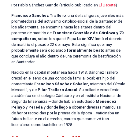
Por Pablo Sánchez Garrido (artículo publicado en
El Debate
)
Francisco Sánchez Trallero
, una de las figuras juveniles más
prometedoras del activismo católico-social de la Santander de
los años treinta, se encamina hacia los altares dentro del
proceso de martirio de
Francisco González de Córdova y 79
compañeros
, sobre los que el Papa
León XIV
firmó el decreto
de martirio el pasado 22 de mayo. Esto significa que muy
probablemente será declarado
formalmente beato
antes de
que concluya el año dentro de una ceremonia de beatificación
en Santander.
Nacido en la capital montañesa hacia 1913, Sánchez Trallero
creció en el seno de una conocida familia local; era hijo del
comerciante
Francisco Sánchez Sobaler
, miembro del Círculo
Mercantil, y de
Pilar Trallero Ameal
. Su brillante expediente
académico en el colegio Cántabro y en el Instituto Nacional de
Segunda Enseñanza —donde habían estudiado
Menéndez
Pelayo
y
Pereda
y donde llegó a obtener diversas matrículas
de honor recogidas por la prensa de la época— vaticinaba un
futuro brillante en el derecho, carrera que comenzó tras
licenciarse como bachiller en 1928.