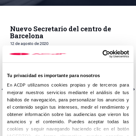
Nuevo Secretario del centro de
Barcelona
12 de agosto de 2020
El presidente, Carlos Romero Caramelo, ha designado secretario
local del Centro de Barcelona al propagandista Pablo Nuevo
López, tras celebrarse elecciones en la correspondiente
Tu privacidad es importante para nosotros
asamblea local y oído el Consejo Nacional.
utilizamos cookies propias y de terceros para
En ACDP
Anterior
Siguiente
mejorar nuestros servicios mediante el análisis de tus
hábitos de navegación, para personalizar los anuncios y
el contenido según tus intereses, medir el rendimiento y
obtener información sobre las audiencias que vieron los
Categorías
anuncios y el contenido. Puedes aceptar todas las
cookies y seguir navegando haciendo clic en el botón