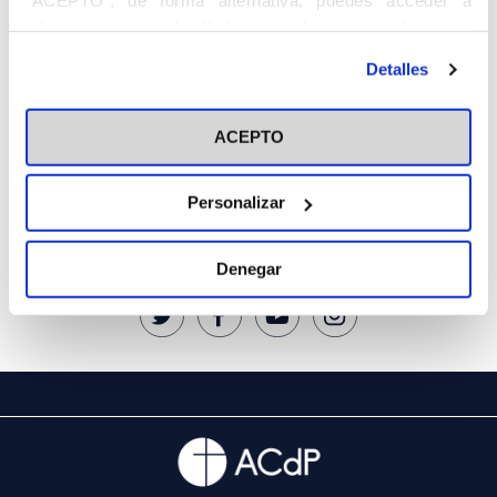
Cedinfor
“ACEPTO”; de forma alternativa, puedes acceder a
información más detallada y cambiar tus preferencias
Centros
antes de otorgar o negar tu consentimiento haciendo clic
Detalles
en el botón "Personalizar". Para más información puedes
Fiesta de la Resurrección
visitar nuestra
Política de Cookies
Secretariados
ACEPTO
Temáticas
Personalizar
Síguenos
Denegar