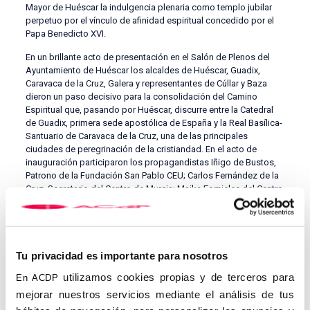
Mayor de Huéscar la indulgencia plenaria como templo jubilar
perpetuo por el vínculo de afinidad espiritual concedido por el
Papa Benedicto XVI.
En un brillante acto de presentación en el Salón de Plenos del
Ayuntamiento de Huéscar los alcaldes de Huéscar, Guadix,
Caravaca de la Cruz, Galera y representantes de Cúllar y Baza
dieron un paso decisivo para la consolidación del Camino
Espiritual que, pasando por Huéscar, discurre entre la Catedral
de Guadix, primera sede apostólica de España y la Real Basílica-
Santuario de Caravaca de la Cruz, una de las principales
ciudades de peregrinación de la cristiandad. En el acto de
inauguración participaron los propagandistas Iñigo de Bustos,
Patrono de la Fundación San Pablo CEU; Carlos Fernández de la
Cruz, Secretario del Centro de Murcia; Maika Fornieles del Centro
en constitución de Guadix y Gonzalo Moreno-Muñoz, Secretario
Internacional. Siendo otros muchos los propagandistas que han
contribuido a esta iniciativa: Antonio Franco (Madrid) Carlos
Montaner (Murcia), Fernando Medialdea (Guadix), etc.
Tu privacidad es importante para nosotros
Como representantes de las diócesis de Guadix y de Cartagena
utilizamos cookies propias y de terceros para
En ACDP
participaron don José Antonio Martínez, Arcipreste de La Sagra-
Huéscar, don Emilio Andrés, Rector de la Real Basílica de
mejorar nuestros servicios mediante el análisis de tus
Caravaca que concelebraron la solemne misa, y junto a ellos el