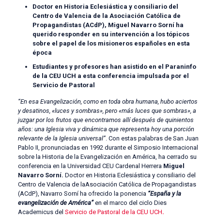
Doctor en Historia Eclesiástica y consiliario del
Centro de Valencia de la Asociación Católica de
Propagandistas (ACdP), Miguel Navarro Sorní ha
querido responder en su intervención a los tópicos
sobre el papel de los misioneros españoles en esta
época
Estudiantes y profesores han asistido en el Paraninfo
de la CEU UCH a esta conferencia impulsada por el
Servicio de Pastoral
“En esa Evangelización, como en toda obra humana, hubo aciertos
y desatinos, «luces y sombras», pero «más luces que sombras», a
juzgar por los frutos que encontramos allí después de quinientos
años: una Iglesia viva y dinámica que representa hoy una porción
relevante de la Iglesia universal”
. Con estas palabras de San Juan
Pablo II, pronunciadas en 1992 durante el Simposio Internacional
sobre la Historia de la Evangelización en América, ha cerrado su
conferencia en la Universidad CEU Cardenal Herrera
Miguel
Navarro Sorní.
Doctor en Historia Eclesiástica y consiliario del
Centro de Valencia de laAsociación Católica de Propagandistas
(ACdP), Navarro Sorní ha ofrecido la ponencia
“España y la
evangelización de América”
en el marco del ciclo Dies
Academicus del
Servicio de Pastoral de la CEU UCH
.