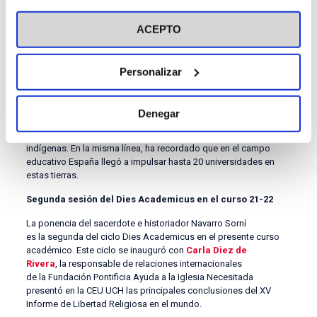
visitar nuestra
Política de Cookies
Durante su conferencia, Navarro Sorní se ha referido también al
ACEPTO
proceso evangelizador en tierras de México, donde los
misioneros defendieron el diálogo y el respeto a los pueblos
indígenas desde el inicio, aprendiendo sus lenguas, cultura y
costumbres.
Personalizar
“Los misioneros españoles han sido censurados
injustamente”,
ha destacado el historiador. Y en este sentido, ha
Denegar
subrayado su contribución a la historiografía americana, a un
mayor conocimiento de la cultura y costumbres de los pueblos
indígenas. En la misma línea, ha recordado que en el campo
educativo España llegó a impulsar hasta 20 universidades en
estas tierras.
Segunda sesión del Dies Academicus en el curso 21-22
La ponencia del sacerdote e historiador Navarro Sorní
es la segunda del ciclo Dies Academicus en el presente curso
académico. Este ciclo se inauguró con
Carla Diez de
Rivera
, la responsable de relaciones internacionales
de la Fundación Pontificia Ayuda a la Iglesia Necesitada
presentó en la CEU UCH las principales conclusiones del XV
Informe de Libertad Religiosa en el mundo.