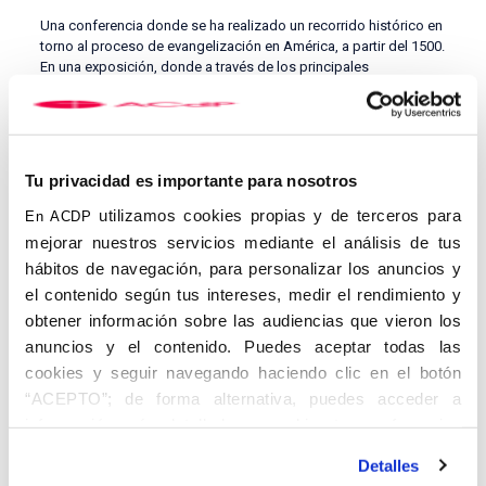
Una conferencia donde se ha realizado un recorrido histórico en
torno al proceso de evangelización en América, a partir del 1500.
En una exposición, donde a través de los principales
acontecimientos y sus protagonistas, Navarro Sorní ha querido
responder a algunos mitos ligados al papel de los misioneros y
de la Iglesia en este proceso.
Tu privacidad es importante para nosotros
utilizamos cookies propias y de terceros para
En ACDP
mejorar nuestros servicios mediante el análisis de tus
hábitos de navegación, para personalizar los anuncios y
el contenido según tus intereses, medir el rendimiento y
En este sentido, el historiador ha apuesto en valor la labor de
obtener información sobre las audiencias que vieron los
dominicos, franciscanos y jesuitas, destacando figuras
anuncios y el contenido. Puedes aceptar todas las
como
Francisco de Vitoria
o
Fray Bartolomé de las Casas
.
cookies y seguir navegando haciendo clic en el botón
El papel de estos religiosos fue fundamental para remover
conciencias e impulsar las llamadas
Leyes de Indias
, para la
“ACEPTO”; de forma alternativa, puedes acceder a
protección de los derechos de los indígenas.
“De las aulas de
información más detallada y cambiar tus preferencias
Salamanca van a salir los mejores defensores de los indios”
, ha
antes de otorgar o negar tu consentimiento haciendo clic
subrayado Navarro Sorní al referirse precisamente a la labor del
Detalles
dominico Francisco de Vitoria y su obra De indis.
en el botón "Personalizar". Para más información puedes