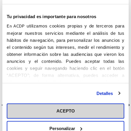
Los ponentes son:
Tu privacidad es importante para nosotros
VINCENZO BASSI
. Presidente de la FAFCE (Federation of
Catholic Family Associations in Europe)
utilizamos cookies propias y de terceros para
En ACDP
mejorar nuestros servicios mediante el análisis de tus
ALEJANDRO MACARRÓN
. Director de la Fundación
Renacimiento Demográfico
hábitos de navegación, para personalizar los anuncios y
el contenido según tus intereses, medir el rendimiento y
CARMEN FERNÁNDEZ DE LA CIGOÑA.
Directora del
Instituto CEU de Estudios de la Familia
obtener información sobre las audiencias que vieron los
anuncios y el contenido. Puedes aceptar todas las
Unirse a la reunión Zoom:
cookies y seguir navegando haciendo clic en el botón
https://zoom.us/j/92457451208?
pwd=cmMvdzNqZlpoNGI4OWFCZDB5OENRdz09
“ACEPTO”; de forma alternativa, puedes acceder a
información más detallada y cambiar tus preferencias
ID de reunión: 924 5745 1208 ǀ Código de acceso: 241414
antes de otorgar o negar tu consentimiento haciendo clic
Detalles
¡Os esperamos!
en el botón "Personalizar". Para más información puedes
visitar nuestra
Política de Cookies
Anterior
Siguiente
ACEPTO
Personalizar