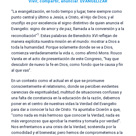
Vivir, compartir, anunciar. EVANGELIZAR
“La evangelización, en todo tiempo y lugar, tiene siempre como
punto central y último a Jesús, a Cristo, el Hijo de Dios; y el
crucifijo es por excelencia el signo distintivo de quien anuncia el
Evangelio: signo de amor y de paz, llamada a la conversión y a la
1
reconciliación”
. Estas palabras de Benedicto XVI reflejan de
manera explícita nuestra misión en el mundo: mostrar a Dios a
toda la humanidad. Porque solamente donde se ve a Dios,
comienza verdaderamente la vida o, como afirmó Mons. Rouco
Varela en el acto de presentación de este Congreso, “hay que
descubrir de nuevo la fe en Dios, como fondo que te causa y fin
al que vas”.
En un contexto como el actual en el que se promueve
conscientemente el relativismo, donde se perciben evidentes
carencias de espiritualidad, multitud de situaciones confusas y
una falta de constancia en la educación de la razón, debemos
poner en el centro de nuestras vidas la Verdad del Evangelio
para dar a conocer la luz de Cristo. Ya apuntaba Cicerón a que,
“como nada es más hermoso que conocer la Verdad, nada es
más vergonzoso que aprobar la mentira y tomarla por verdad”.
Nos enfrentamos a una crisis de la Verdad, sostenida por la
comodidad y el bienestar, pero hemos de comprometernos a la