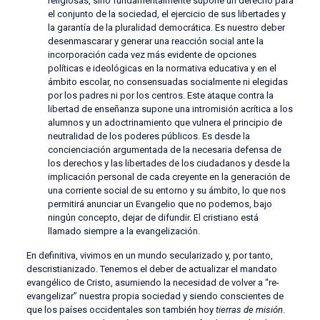
religiosas, sino fundamentalmente supone un derecho para
el conjunto de la sociedad, el ejercicio de sus libertades y
la garantía de la pluralidad democrática. Es nuestro deber
desenmascarar y generar una reacción social ante la
incorporación cada vez más evidente de opciones
políticas e ideológicas en la normativa educativa y en el
ámbito escolar, no consensuadas socialmente ni elegidas
por los padres ni por los centros. Este ataque contra la
libertad de enseñanza supone una intromisión acrítica a los
alumnos y un adoctrinamiento que vulnera el principio de
neutralidad de los poderes públicos. Es desde la
concienciación argumentada de la necesaria defensa de
los derechos y las libertades de los ciudadanos y desde la
implicación personal de cada creyente en la generación de
una corriente social de su entorno y su ámbito, lo que nos
permitirá anunciar un Evangelio que no podemos, bajo
ningún concepto, dejar de difundir. El cristiano está
llamado siempre a la evangelización.
En definitiva, vivimos en un mundo secularizado y, por tanto,
descristianizado. Tenemos el deber de actualizar el mandato
evangélico de Cristo, asumiendo la necesidad de volver a “re-
evangelizar” nuestra propia sociedad y siendo conscientes de
que los países occidentales son también hoy
tierras de misión
.