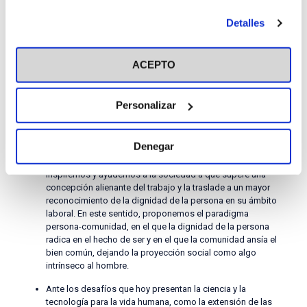
esperanza y la alegría. Nosotros podemos ser su
antes de otorgar o negar tu consentimiento haciendo clic
esperanza, pero ellos, ciertamente, son nuestra esperanza.
Detalles
en el botón "Personalizar". Para más información puedes
El trabajo del hombre es el pilar trascendental de toda la
visitar nuestra
Política de Cookies
cuestión social, contribuye al desarrollo integral de cada
ACEPTO
uno y posee un sentido de cuidado y servicio a Dios, a los
demás y a la propia naturaleza. La concepción cristiana del
trabajo tiene su raíz en la Sagrada Escritura, en la que
Personalizar
descubrimos que el ser humano fue creado para trabajar,
como manifestación de su ser a imagen y semejanza de
Dios, y que le permite su participación en la obra creadora
Denegar
para perfeccionar el mundo que Dios nos regala. El trabajo
nace del amor, manifiesta el amor y se ordena al amor.
Inspiremos y ayudemos a la sociedad a que supere una
concepción alienante del trabajo y la traslade a un mayor
reconocimiento de la dignidad de la persona en su ámbito
laboral. En este sentido, proponemos el paradigma
persona-comunidad, en el que la dignidad de la persona
radica en el hecho de ser y en el que la comunidad ansía el
bien común, dejando la proyección social como algo
intrínseco al hombre.
Ante los desafíos que hoy presentan la ciencia y la
tecnología para la vida humana, como la extensión de las