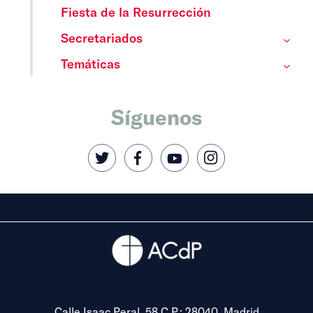
Fiesta de la Resurrección
Secretariados
Temáticas
Síguenos
Calle Isaac Peral, 58 C.P.: 28040, Madrid