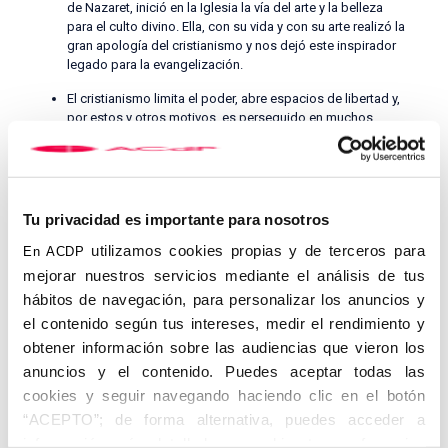
de Nazaret, inició en la Iglesia la vía del arte y la belleza
para el culto divino. Ella, con su vida y con su arte realizó la
gran apología del cristianismo y nos dejó este inspirador
legado para la evangelización.
El cristianismo limita el poder, abre espacios de libertad y,
por estos y otros motivos, es perseguido en muchos
lugares del mundo. “Bienaventurados los perseguidos por
causa de la justicia, porque de ellos es el Reino de los
Cielos. Bienaventurados vosotros cuando os insulten y os
persigan y os calumnien de cualquier modo por mi causa.
Alegraos y regocijaos, porque vuestra recompensa será
Tu privacidad es importante para nosotros
grande en los cielos” (Mt. 5, 1-12). Es nuestra obligación
utilizamos cookies propias y de terceros para
ser altavoz y denuncia permanente de los cristianos
En ACDP
perseguidos. No olvidemos que estos hermanos nuestros
mejorar nuestros servicios mediante el análisis de tus
son acosados porque la Verdad siempre lo es y porque
hábitos de navegación, para personalizar los anuncios y
Jesucristo nos dijo que seríamos hostigados hasta el final
el contenido según tus intereses, medir el rendimiento y
de los tiempos. Evangelicemos a estos cristianos
apoyándoles, mostrándoles cercanía, rezando por ellos,
obtener información sobre las audiencias que vieron los
ayudando materialmente y entendiendo sus necesidades,
anuncios y el contenido. Puedes aceptar todas las
que sientan con nosotros que somos Iglesia universal. Por
cookies y seguir navegando haciendo clic en el botón
su parte, ellos, con su ejemplo, nos transmiten la
“ACEPTO”; de forma alternativa, puedes acceder a
evangelización a través de la fe comprometida, la valentía,
la vivencia en comunidad, el perdón, la fidelidad, la
información más detallada y cambiar tus preferencias