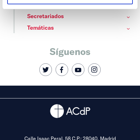
Fiesta de la Resurrección
Secretariados
Temáticas
Síguenos
Calle Isaac Peral, 58 C.P.: 28040, Madrid