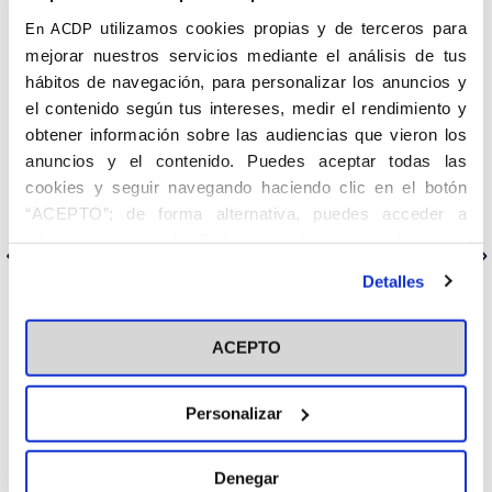
Congreso en contra de la ley de eutanasia.
utilizamos cookies propias y de terceros para
En ACDP
Multitud de medios de comunicación se han hecho eco del
mejorar nuestros servicios mediante el análisis de tus
evento en el que Carmen Fernández de la Cigoña, como
hábitos de navegación, para personalizar los anuncios y
representante de la ACdP, declaró que la muerte no es una
el contenido según tus intereses, medir el rendimiento y
alternativa y que hay que luchar para que todas las personas que
obtener información sobre las audiencias que vieron los
lo necesitan, puedan tener cuidados paliativos.
anuncios y el contenido. Puedes aceptar todas las
Del mismo modo, manifestó que es el peor momento para
cookies y seguir navegando haciendo clic en el botón
tramitar una ley como esta y que lo que hay que hacer es cuidar y
“ACEPTO”; de forma alternativa, puedes acceder a
acompañar.
información más detallada y cambiar tus preferencias
Anterior
Siguiente
antes de otorgar o negar tu consentimiento haciendo clic
Detalles
en el botón "Personalizar". Para más información puedes
visitar nuestra
Política de Cookies
ACEPTO
Categorías
Personalizar
Cedinfor
Centros
Denegar