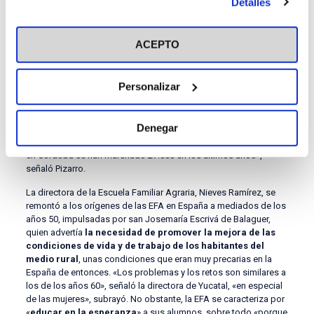
Detalles
en el botón "Personalizar". Para más información puedes
además de una sostenibilidad «que debe ser económica, social
visitar nuestra
y medioambiental».
Política de Cookies
ACEPTO
En la misma línea se mantuvo Daniel Pizarro, defendiendo el
papel que el campo tiene como productor de la alimentación y
sobre todo
el escaso valor que se le da a los productos por
Personalizar
parte de la población
, debido según el ingeniero agrónomo, a
los «precios asequibles» que no permiten ver a los
consumidores «la mucha inversión que requiere». Avisó así
Denegar
mismo del
riesgo de desabastecimiento y de la
preocupante falta de personas en las zonas rurales
. «Solo
en Córdoba se han marchado 27.000 en los últimos años»,
señaló Pizarro.
La directora de la Escuela Familiar Agraria, Nieves Ramírez, se
remontó a los orígenes de las EFA en España a mediados de los
años 50, impulsadas por san Josemaría Escrivá de Balaguer,
quien advertía
la necesidad de promover la mejora de las
condiciones de vida y de trabajo de los habitantes del
medio rural
, unas condiciones que eran muy precarias en la
España de entonces. «Los problemas y los retos son similares a
los de los años 60», señaló la directora de Yucatal, «en especial
de las mujeres», subrayó. No obstante, la EFA se caracteriza por
«
educar en la esperanza
» a sus alumnos, sobre todo «porque