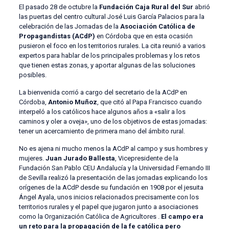
El pasado 28 de octubre la
Fundación Caja Rural del Sur
abrió
las puertas del centro cultural José Luis García Palacios para la
celebración de las Jornadas de la
Asociación Católica de
Propagandistas (ACdP)
en Córdoba que en esta ocasión
pusieron el foco en los territorios rurales. La cita reunió a varios
expertos para hablar de los principales problemas y los retos
que tienen estas zonas, y aportar algunas de las soluciones
posibles.
La bienvenida corrió a cargo del secretario de la ACdP en
Córdoba,
Antonio Muñoz
, que citó al Papa Francisco cuando
interpeló a los católicos hace algunos años a «salir a los
caminos y oler a oveja», uno de los objetivos de estas jornadas:
tener un acercamiento de primera mano del ámbito rural.
No es ajena ni mucho menos la ACdP al campo y sus hombres y
mujeres.
Juan Jurado Ballesta
, Vicepresidente de la
Fundación San Pablo CEU Andalucía y la Universidad Fernando III
de Sevilla realizó la presentación de las jornadas explicando los
orígenes de la ACdP desde su fundación en 1908 por el jesuita
Ángel Ayala, unos inicios relacionados precisamente con los
territorios rurales y el papel que jugaron junto a asociaciones
como la Organización Católica de Agricultores .
El campo era
un reto para la propagación de la fe católica pero