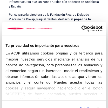
infraestructuras que las zonas rurales aún padecen en Andalucía
y España.
Por su parte la directora de la Fundación Ricardo Delgado
Vizcaíno de Covap, Raquel Santos, destacó
el papel de la
formación y las iniciativas educadoras
que realizan desde la
entidad del Valle de los Pedroches, precisamente en el ámbito
rural. Frente a los problemas expuestos, Santos propuso las
oportunidades que siempre hay «de hacer cosas nuevas» y
recordó que «cultura y agricultura tienen el mismo origen
Tu privacidad es importante para nosotros
etimológico», reforzando así su argumento de que
la
formación es clave para superar los retos actuales
en los
utilizamos cookies propias y de terceros para
En ACDP
territorios rurales.
mejorar nuestros servicios mediante el análisis de tus
Sostenibilidad sí, pero rentable
hábitos de navegación, para personalizar los anuncios y
el contenido según tus intereses, medir el rendimiento y
Menos optimista se mostró Rafael Navas, Secretario General de
Asaja Córdoba, que puso sobre la mesa «la dicotomía que
obtener información sobre las audiencias que vieron los
existe entre el mundo rural y el urbano»,
esferas que no se
anuncios y el contenido. Puedes aceptar todas las
conocen entre ellas, sobre todo la urbana
. Un
cookies y seguir navegando haciendo clic en el botón
desconocimiento que afecta a la importancia de la alimentación,
“ACEPTO”; de forma alternativa, puedes acceder a
que no se valora lo suficiente, según Navas. «La comida sale del
campo», señaló el secretario general de Asaja Córdoba, que
información más detallada y cambiar tus preferencias
dibujó una «situación global de preocupación» y reivindicó la
antes de otorgar o negar tu consentimiento haciendo clic
rentabilidad de las explotaciones agrícolas y ganaderas,