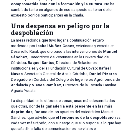
comprometida ésta con la formación y la cultura.
No ha
cambiado tanto en algunos de esos aspectos a tenor de lo
expuesto por los participantes en la charla.
Una despensa en peligro por la
despoblación
La mesa redonda que tuvo lugar a continuación estuvo
moderada por
Isabel Muñoz Cobos
, veterinaria y experta en
Desarrollo Rural, que dio paso a las intervenciones de
Manuel
Sánchez,
Catedrático de Veterinaria en la Universidad de
Córdoba;
Raquel Santos
, Directora de Relaciones
institucionales y de la Fundación Cultural de Covap;
Rafael
Navas
, Secretario General de Asaja Córdoba;
Daniel Pizarro
,
Delegado en Córdoba del Colegio de Ingenieros Agrónomos de
Andalucía y
Nieves Ramírez
, Directora de la Escuela Familiar
Agraria Yucatal.
La disparidad en los tipos de zonas, unas más desarrolladas
que otras, donde
la ganadería está presente en las más
deprimidas,
fue uno de los apuntes del catedrático Manuel
Sánchez, que advirtió que
el fenómeno de la despoblación
va
cada vez más rápido, con el riesgo que ello supone, a lo que hay
que añadir la falta de comunicaciones, servicios e