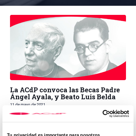
La ACdP convoca las Becas Padre
Ángel Ayala, y Beato Luis Belda
11 de mayo de 2021
La Asociación Católica de Propagandistas convoca las
becas
ACdP padre Ángel Ayala, y ACdP beato Luis Belda,
para
cursar estudios de
Grado en Humanidades,
y en
Historia o
Tu privacidad es importante para nosotros