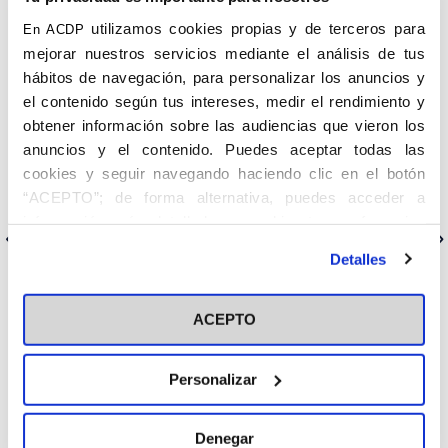
historia del Arte
en la Universidad San Pablo CEU, durante en el
curso 2021-2022.
utilizamos cookies propias y de terceros para
En ACDP
mejorar nuestros servicios mediante el análisis de tus
La Asociación Católica de Propagandistas, es una institución
hábitos de navegación, para personalizar los anuncios y
fundada en 1908, erigida como asociación privada de fieles
laicos que quieren responder a su vocación a la santidad
el contenido según tus intereses, medir el rendimiento y
mediante la evangelización de la vida pública y la ordenación de
obtener información sobre las audiencias que vieron los
las estructuras sociales, según las exigencias del Reino de Dios.
anuncios y el contenido. Puedes aceptar todas las
cookies y seguir navegando haciendo clic en el botón
BASES DE LA CONVOCATORIA
“ACEPTO”; de forma alternativa, puedes acceder a
información más detallada y cambiar tus preferencias
Anterior
Siguiente
antes de otorgar o negar tu consentimiento haciendo clic
Detalles
en el botón "Personalizar". Para más información puedes
visitar nuestra
Política de Cookies
ACEPTO
Categorías
Personalizar
Cedinfor
Centros
Denegar