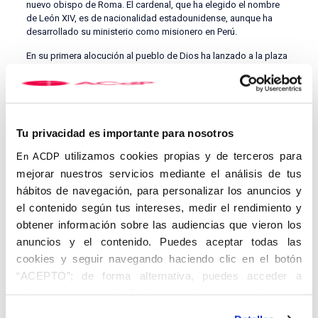
nuevo obispo de Roma. El cardenal, que ha elegido el nombre
de León XIV, es de nacionalidad estadounidense, aunque ha
desarrollado su ministerio como misionero en Perú.
En su primera alocución al pueblo de Dios ha lanzado a la plaza
de San Pedro un mensaje a favor de la paz, el diálogo, el perdón
y el amor. Ha recordado con gratitud el pontificado de su
sucesor y en español, ha dirigido también un saludo especial a
su antigua diócesis, la de Chiclayo (Perú). “Dios nos quiere y nos
ama a todos, el mal no prevalecerá”, ha dicho antes de pasar a
Tu privacidad es importante para nosotros
rezar el Avemaría desde el balcón de la basílica Vaticana.
utilizamos cookies propias y de terceros para
En ACDP
Desde su fundación, la ACdP ha estado comprometida con la
mejorar nuestros servicios mediante el análisis de tus
difusión del mensaje del Evangelio en la vida pública y con la
fidelidad al Santo Padre, como garante de la unidad de la Iglesia
hábitos de navegación, para personalizar los anuncios y
y
sucesor de Pedro
. Hoy, acogemos con fe y entusiasmo al
el contenido según tus intereses, medir el rendimiento y
nuevo Vicario de Cristo, confiando en que su pontificado será
obtener información sobre las audiencias que vieron los
fuente de renovación espiritual, paz y fraternidad para todos los
anuncios y el contenido. Puedes aceptar todas las
pueblos.
cookies y seguir navegando haciendo clic en el botón
Nos unimos en la acción de gracias por el pontificado del
Papa
“ACEPTO”; de forma alternativa, puedes acceder a
Francisco
, y en oración por el nuevo obispo de Roma, pidiendo
información más detallada y cambiar tus preferencias
al Espíritu Santo que le colme de sabiduría, fortaleza y amor
pastoral para conducir al Pueblo de Dios con esperanza, verdad
antes de otorgar o negar tu consentimiento haciendo clic