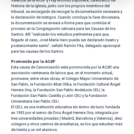
Valencia de la ACdP y Fray Alfonso Esponera, catedrático de
Historia de la Iglesia, junto con los propios miembros del
tribunal, se encargarán de recoger la documentación necesaria y
la declaración de testigos. Cuando concluya la fase diocesana,
la documentación se enviará a Roma para que continúe el
proceso en la Congregación vaticana para las Causas de los
Santos. Allí “realizarán los estudios pertinentes para que,
llegado el caso, José María Haro pueda ser declarado beato y
posteriormente santo”, señaló Ramón Fita, delegado episcopal
para las causas de los Santos.
Promovido por la ACdP
Esta causa de Canonización está poromovida por la ACdP, una
asociación centenaria de laicos que, en el momento actual,
promueve, entre otras obras, el Colegio Mayor Universitario de
San Pablo, la Fundación Abat Oliba, la Fundación Cultural Ángel
Herrera Oria, la Fundación San Pablo Andalucía CEU, la
Fundación San Pablo Castilla y León CEU y la Fundación
Universitaria San Pablo CEU.
El CEU, es una institución educativa sin ánimo de lucro fundada
en 1933 por el siervo de Dios Ángel Herrera Oria, integrada por
tres universidades privadas ( Madrid, Barcelona y Valencia), diez
colegios y otros centros de enseñanza, es los que estudian más
de treinta y un mil alumnos.