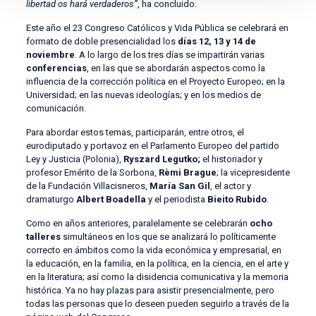
libertad os hará verdaderos”
, ha concluido.
Este año el 23 Congreso Católicos y Vida Pública se celebrará en
formato de doble presencialidad los
días 12, 13 y 14 de
noviembre
. A lo largo de los tres días se impartirán varias
conferencias
, en las que se abordarán aspectos como la
influencia de la corrección política en el Proyecto Europeo; en la
Universidad; en las nuevas ideologías; y en los medios de
comunicación.
Para abordar estos temas, participarán, entre otros, el
eurodiputado y portavoz en el Parlamento Europeo del partido
Ley y Justicia (Polonia),
Ryszard Legutko;
el historiador y
profesor Emérito de la Sorbona,
Rèmi Brague
; la vicepresidente
de la Fundación Villacisneros,
María San Gil
, el actor y
dramaturgo
Albert Boadella
y el periodista
Bieito Rubido
.
Como en años anteriores, paralelamente se celebrarán
ocho
talleres
simultáneos en los que se analizará lo políticamente
correcto en ámbitos como la vida económica y empresarial, en
la educación, en la familia, en la política, en la ciencia, en el arte y
en la literatura; así como la disidencia comunicativa y la memoria
histórica. Ya no hay plazas para asistir presencialmente, pero
todas las personas que lo deseen pueden seguirlo a través de la