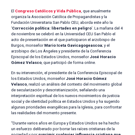
El
Congreso Católicos y Vida Pública
, que anualmente
organiza la Asociación Católica de Propagandistas y la
Fundación Universitaria San Pablo CEU, aborda este año la
‘
Corrección política: libertades en peligro
’. La mañana del 4
de noviembre se celebró en la Universidad CEU San Pablo el
acto de presentación en el que participaron el arzobispo de
Burgos, monseñor
Mario Iceta Gavicagogeascoa
; y el
arzobispo de Los Ángeles y presidente de la Conferencia
Episcopal de los Estados Unidos, monseñor
José Horacio
Gómez Velasco
, que participó de forma online.
En su intervención, el presidente de la Conferencia Episcopal de
los Estados Unidos, monseñor
José Horacio Gómez
Velasco
, realizó un análisis del contexto del movimiento global
de secularización y descristianización, señalando una
interpretación espiritual de los nuevos movimientos de justicia
social y de identidad política en Estados Unidos y ha sugerido
algunas prioridades evangélicas para la Iglesia, para confrontar
las realidades del momento presente.
“Durante varios años en Europa y Estados Unidos se ha hecho
un esfuerzo deliberado por borrar las raíces cristianas de la
sociedad y por
suprimir cualquier influencia cristiana que