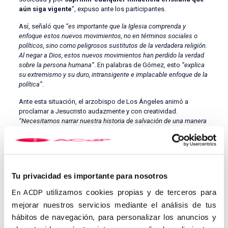
aún siga vigente
”, expuso ante los participantes.
Así, señaló que
“es importante que la Iglesia comprenda y
enfoque estos nuevos movimientos, no en términos sociales o
políticos, sino como peligrosos sustitutos de la verdadera religión.
Al negar a Dios, estos nuevos movimientos han perdido la verdad
sobre la persona humana”
. En palabras de Gómez, esto
“explica
su extremismo y su duro, intransigente e implacable enfoque de la
política”
.
Ante esta situación, el arzobispo de Los Ángeles animó a
proclamar a Jesucristo audazmente y con creatividad.
“Necesitamos narrar nuestra historia de salvación de una manera
nueva. Con confianza, sin miedo. Ésta es la misión de la Iglesia
para todas las épocas y para todos los momentos culturales. No
deberíamos dejarnos intimidar por estas nuevas religiones de
justicia social y de identidad política”.
Tu privacidad es importante para nosotros
Desde ahí, remarcó que “el Evangelio sigue siendo la fuerza más
poderosa de cambio social que jamás haya existido en el
utilizamos cookies propias y de terceros para
En ACDP
mundo.
Y la Iglesia ha sido ‘antirracista’ desde el principio.
mejorar nuestros servicios mediante el análisis de tus
Todos están incluidos dentro de su mensaje de salvación”.
hábitos de navegación, para personalizar los anuncios y
Además, subrayó que
“la verdadera religión no busca dañar o