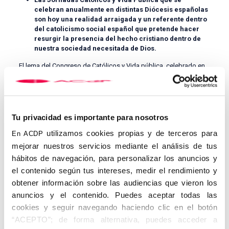
celebran anualmente en distintas Diócesis españolas
son hoy una realidad arraigada y un referente dentro
del catolicismo social español que pretende hacer
resurgir la presencia del hecho cristiano dentro de
nuestra sociedad necesitada de Dios.
El lema del Congreso de Católicos y Vida pública, celebrado en
Madrid, fue “vivir, compartir, anunciar: evangelizar”. En estas XVII
Jornadas de Católicos y Vida Pública en Sevilla, que se
celebrarán los días 6, 7, 8 y 10 de febrero, queremos poner el
foco en los santos y mártires de la Iglesia sevillana, auténticos
modelos de vida en “vivir, compartir, anunciar: evangelizar”.
Tu privacidad es importante para nosotros
A lo largo de estas Jornadas, conoceremos, desde la fe, desde
utilizamos cookies propias y de terceros para
En ACDP
la esperanza y desde la caridad, la vida y la obra de
mejorar nuestros servicios mediante el análisis de tus
personalidades tan atractivas y cercanas como Marcelo Spínola
hábitos de navegación, para personalizar los anuncios y
y Maestre, beato Cardenal Arzobispo de Sevilla, fundador del
el contenido según tus intereses, medir el rendimiento y
periódico “El Correo de Andalucía”, cuyo lema era “
Omnia
possum in Eo
” (“Todo lo puedo en Él”), o como Ángela de la
obtener información sobre las audiencias que vieron los
Cruz, santa fundadora de la Compañía de la Cruz, cuyas hijas
anuncios y el contenido. Puedes aceptar todas las
son muy queridas y conocidas como Hermanitas de la Cruz.
cookies y seguir navegando haciendo clic en el botón
Convocamos a creyentes y a no creyentes, de todas las edades,
“ACEPTO”; de forma alternativa, puedes acceder a
que deseen construir entre todos, con respeto mutuo y con total