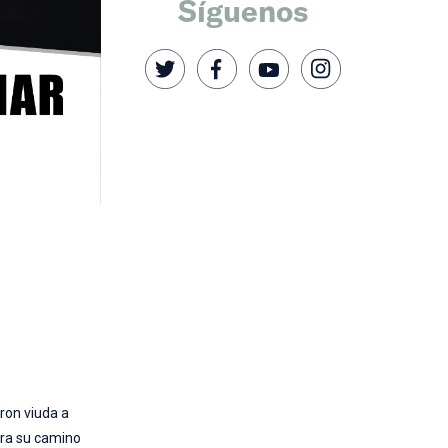
Síguenos
aron viuda a
rra su camino