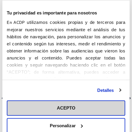
del Grupo de Investigación de Envejecimiento de la Universidad
San Pablo CEU habla en El Efecto Avestruz de soledad no
Tu privacidad es importante para nosotros
deseada, de buen trato en las residencias y de una realidad
«ilógica»: el menosprecio a los ciudadanos mayores.
utilizamos cookies propias y de terceros para
En ACDP
mejorar nuestros servicios mediante el análisis de tus
hábitos de navegación, para personalizar los anuncios y
el contenido según tus intereses, medir el rendimiento y
obtener información sobre las audiencias que vieron los
anuncios y el contenido. Puedes aceptar todas las
cookies y seguir navegando haciendo clic en el botón
“ACEPTO”; de forma alternativa, puedes acceder a
información más detallada y cambiar tus preferencias
antes de otorgar o negar tu consentimiento haciendo clic
Detalles
en el botón "Personalizar". Para más información puedes
Anterior
Siguiente
visitar nuestra
Política de Cookies
ACEPTO
Personalizar
Categorías