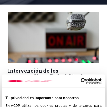
Intervención de los
propagandistas Rafael Sánchez
Saus y Carmen Fernández de la
Cigoña en el programa ‘En torno a
la vida’
Tu privacidad es importante para nosotros
25 de noviembre de 2020
utilizamos cookies propias y de terceros para
En ACDP