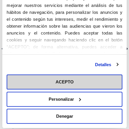
mejorar nuestros servicios mediante el análisis de tus
Intervención de los propagandistas Rafael Sánchez Saus y
Carmen Fernández de la Cigoña en Radio María en el programa
hábitos de navegación, para personalizar los anuncios y
‘En torno a la vida’ en el que hablaron del 22 Congreso Católicos
el contenido según tus intereses, medir el rendimiento y
y Vida Pública y sobre la campaña ‘ Vividores’.
obtener información sobre las audiencias que vieron los
https://www.radiomariapodcast.es/programa/16/en-torno-a-la-
anuncios y el contenido. Puedes aceptar todas las
vida
cookies y seguir navegando haciendo clic en el botón
“ACEPTO”; de forma alternativa, puedes acceder a
Anterior
Siguiente
información más detallada y cambiar tus preferencias
antes de otorgar o negar tu consentimiento haciendo clic
Detalles
en el botón "Personalizar". Para más información puedes
visitar nuestra
Política de Cookies
Categorías
ACEPTO
Cedinfor
Personalizar
Centros
Fiesta de la Resurrección
Denegar
Secretariados