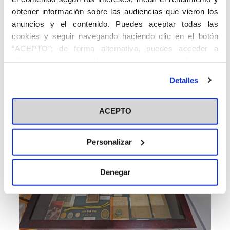
del Concilio Vaticano II. También tuvo lugar la bendición de las
obtener información sobre las audiencias que vieron los
instalaciones, como acto simbólico del inicio de esta nueva
anuncios y el contenido. Puedes aceptar todas las
etapa.
cookies y seguir navegando haciendo clic en el botón
“ACEPTO”; de forma alternativa, puedes acceder a
información más detallada y cambiar tus preferencias
antes de otorgar o negar tu consentimiento haciendo clic
Detalles
en el botón "Personalizar". Para más información puedes
visitar nuestra
Política de Cookies
ACEPTO
Personalizar
Denegar