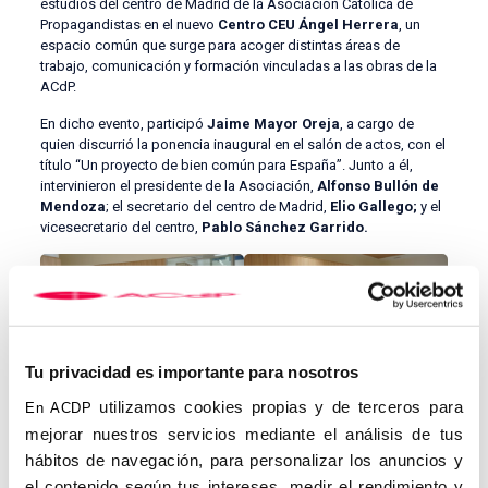
estudios del centro de Madrid de la Asociación Católica de
Propagandistas en el nuevo
Centro CEU Ángel Herrera
, un
espacio común que surge para acoger distintas áreas de
trabajo, comunicación y formación vinculadas a las obras de la
ACdP.
En dicho evento, participó
Jaime Mayor Oreja
, a cargo de
quien discurrió la ponencia inaugural en el salón de actos, con el
título “Un proyecto de bien común para España”. Junto a él,
intervinieron el presidente de la Asociación,
Alfonso Bullón de
Mendoza
; el secretario del centro de Madrid,
Elio Gallego;
y el
vicesecretario del centro,
Pablo Sánchez Garrido.
Tu privacidad es importante para nosotros
Fue esta ocasión también de inaugurar la sala memorial de la
utilizamos cookies propias y de terceros para
En ACDP
Asociación, donde tienen su nuevo hogar algunas de las piezas
mejorar nuestros servicios mediante el análisis de tus
históricas de la ACdP, como la casulla o el sillón que
hábitos de navegación, para personalizar los anuncios y
pertenecieron a
Ángel Ayala
, un reclinatorio de
Herrera Oria
y
algunos de sus objetos personales como las gafas y su carnet
el contenido según tus intereses, medir el rendimiento y