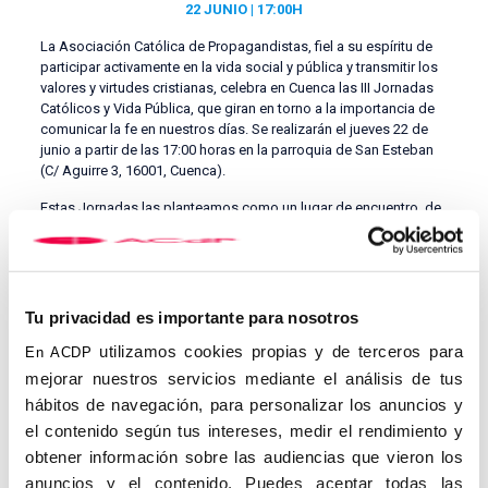
22 JUNIO | 17:00H
La Asociación Católica de Propagandistas, fiel a su espíritu de
participar activamente en la vida social y pública y transmitir los
valores y virtudes cristianas, celebra en Cuenca las III Jornadas
Católicos y Vida Pública, que giran en torno a la importancia de
comunicar la fe en nuestros días. Se realizarán el jueves 22 de
junio a partir de las 17:00 horas en la parroquia de San Esteban
(C/ Aguirre 3, 16001, Cuenca).
Estas Jornadas las planteamos como un lugar de encuentro, de
reflexión, donde exponemos y compartimos libremente nuestras
ideas y creencias y debatimos sobre los temas que a todos nos
preocupan y afectan, siendo uno de ellos la oportunidad de
compartir nuestra fe cristiana.
Tu privacidad es importante para nosotros
El Papa Benedicto XVI nos ha dejado importantes mensajes en
su
Testamento espiritual
, cuyas palabras nos interpelan y
utilizamos cookies propias y de terceros para
En ACDP
mueven a seguir el camino que él propone, estar en permanente
mejorar nuestros servicios mediante el análisis de tus
“misión”, la principal tarea del cristiano. Nos muestra la
hábitos de navegación, para personalizar los anuncios y
importancia y el deber que los cristianos tenemos de trasmitir el
el contenido según tus intereses, medir el rendimiento y
valioso legado que hemos recibido.
obtener información sobre las audiencias que vieron los
Como teólogo, pastor y maestro, era consciente de la dificultad
anuncios y el contenido. Puedes aceptar todas las