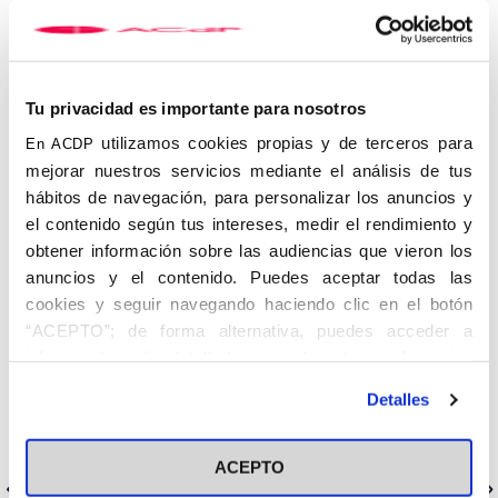
San Gil Noain, José Francisco Serrano Oceja, María Saavedra
Inaraja o Fernando López de Rego.
A través de esta iniciativa la Asociación Católica de
Propagandista pretende favorecer la esperanza en el encuentro,
Tu privacidad es importante para nosotros
y reflexionar y tomar conciencia sobre la tarea de los cristianos
en la vida pública.
utilizamos cookies propias y de terceros para
En ACDP
mejorar nuestros servicios mediante el análisis de tus
hábitos de navegación, para personalizar los anuncios y
el contenido según tus intereses, medir el rendimiento y
obtener información sobre las audiencias que vieron los
anuncios y el contenido. Puedes aceptar todas las
cookies y seguir navegando haciendo clic en el botón
“ACEPTO”; de forma alternativa, puedes acceder a
información más detallada y cambiar tus preferencias
antes de otorgar o negar tu consentimiento haciendo clic
Detalles
en el botón "Personalizar". Para más información puedes
visitar nuestra
Política de Cookies
ACEPTO
Anterior
Siguiente