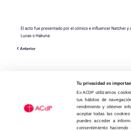
El acto fue presentado por el cómico e influencer Natcher y c
Lucas o Hakuna.
Anterior
Tu privacidad es importa
utilizamos cookie
En ACDP
tus hábitos de navegación
Calle Isaac Peral, 58 C.P.: 2
rendimiento y obtener inf
Tel (+34) 91 456 63 27
aceptar todas las cookies
Fax: (+34) 91 535 19 98
puedes acceder a informa
acdp@acdp.es
consentimiento haciendo 