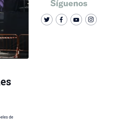
Síguenos
les
beles de