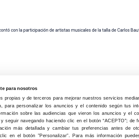
ontó con la participación de artistas musicales de la talla de Carlos Bau
nte para nosotros
s propias y de terceros para mejorar nuestros servicios median
, para personalizar los anuncios y el contenido según tus int
8040, Madrid
ormación sobre las audiencias que vieron los anuncios y el c
Aviso Legal
Inscripc
 y seguir navegando haciendo clic en el botón “ACEPTO”; de fo
ción más detallada y cambiar tus preferencias antes de oto
clic en el botón "Personalizar". Para más información puedes