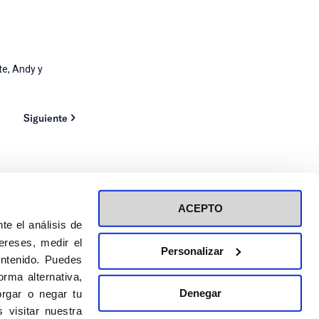
te, Andy y
Siguiente
ACEPTO
te el análisis de
ereses, medir el
Personalizar
ontenido. Puedes
ión a eventos
Política de privacidad de RRSS
rma alternativa,
Política de cookies
Denegar
rgar o negar tu
 visitar nuestra
DISEÑO WEB:
BULEBOO ESTUDIO