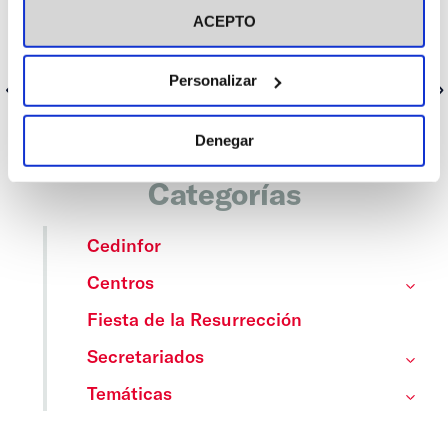
Propagandistas (ACdP) para responder a los debates que nos
ACEPTO
tocan más de cerca. Sin pelos en la lengua, pero con el humor y
la esperanza por bandera. ¿Te sumas?
Personalizar
Anterior
Siguiente
Denegar
Categorías
Cedinfor
Centros
Fiesta de la Resurrección
Secretariados
Temáticas