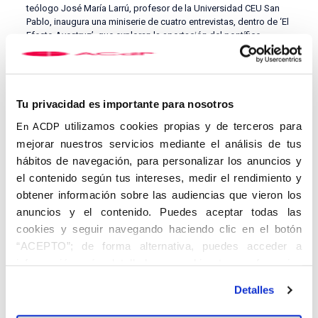
teólogo José María Larrú, profesor de la Universidad CEU San
Pablo, inaugura una miniserie de cuatro entrevistas, dentro de ‘El
Efecto Avestruz’, que exploran la aportación del pontífice
alemán a diferentes aspectos de la doctrina social de la Iglesia,
empezando por los campos del trabajo y la economía.
Tu privacidad es importante para nosotros
utilizamos cookies propias y de terceros para
En ACDP
mejorar nuestros servicios mediante el análisis de tus
hábitos de navegación, para personalizar los anuncios y
el contenido según tus intereses, medir el rendimiento y
obtener información sobre las audiencias que vieron los
anuncios y el contenido. Puedes aceptar todas las
cookies y seguir navegando haciendo clic en el botón
EL EFECTO AVESTRUZ
“ACEPTO”; de forma alternativa, puedes acceder a
Cuando vienen curvas, ¿metes la cabeza bajo tierra o encaras el
información más detallada y cambiar tus preferencias
desafío de frente? Dicen que a los avestruces les tira la primera
antes de otorgar o negar tu consentimiento haciendo clic
opción, pero estamos convencidos de que hay otra manera de
Detalles
en el botón "Personalizar". Para más información puedes
afrontar los retos. De esta intuición nace El Efecto Avestruz: una
visitar nuestra
serie de entrevistas de la Asociación Católica de
Política de Cookies