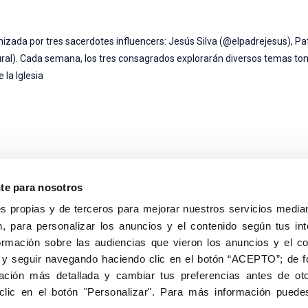
zada por tres sacerdotes influencers: Jesús Silva (@elpadrejesus), Pa
al). Cada semana, los tres consagrados explorarán diversos temas 
 la Iglesia
nte para nosotros
s propias y de terceros para mejorar nuestros servicios median
, para personalizar los anuncios y el contenido según tus int
8040, Madrid
ormación sobre las audiencias que vieron los anuncios y el c
Aviso Legal
Inscripc
 y seguir navegando haciendo clic en el botón “ACEPTO”; de fo
ción más detallada y cambiar tus preferencias antes de oto
clic en el botón "Personalizar". Para más información puedes