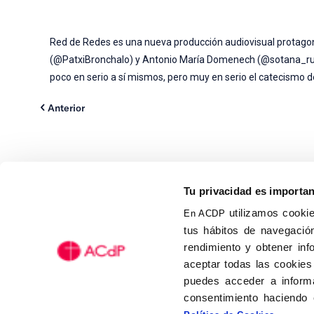
Red de Redes es una nueva producción audiovisual protagoni
(@PatxiBronchalo) y Antonio María Domenech (@sotana_rur
poco en serio a sí mismos, pero muy en serio el catecismo de
Anterior
Tu privacidad es importa
utilizamos cookie
En ACDP
tus hábitos de navegación
Calle Isaac Peral, 58 C.P.: 2
rendimiento y obtener inf
Tel (+34) 91 456 63 27
aceptar todas las cookies
Fax: (+34) 91 535 19 98
puedes acceder a informa
acdp@acdp.es
consentimiento haciendo 