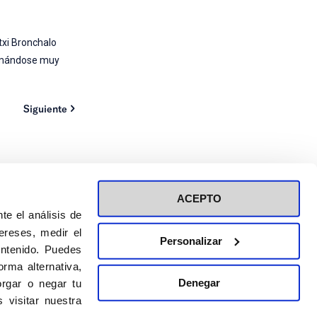
txi Bronchalo
tomándose muy
Siguiente
ACEPTO
te el análisis de
ereses, medir el
Personalizar
ontenido. Puedes
ión a eventos
Política de privacidad de RRSS
rma alternativa,
Política de cookies
Denegar
rgar o negar tu
 visitar nuestra
DISEÑO WEB:
BULEBOO ESTUDIO