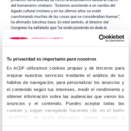
del humanismo cristiano.
“Estamos asistiendo a un cambio del
legado cultural cristiano y en los últimos años se están
cuestionando muchas de las cosas que se consideraban buenas”,
ha afirmado Sánchez Saus. En este sentido, el director del
Congreso ha señalado que
“se están poniendo en duda la
tradición, la cultura católica y estamos presenciando la
redefinición del bien y del mal, lo que complica la transmisión de la
fe para los católicos, ya que en ocasiones nuestro mensaje
parece políticamente incorrecto”.
Tu privacidad es importante para nosotros
Este año, el 23 Congreso contará con conferenciantes y
ponentes de primer nivel entre los que destacan
Mons. José
utilizamos cookies propias y de terceros para
En ACDP
Horacio Gómez Velasco
, arzobispo de Los Ángeles y
mejorar nuestros servicios mediante el análisis de tus
presidente de la Conferencia de Obispos Católicos de Estados
hábitos de navegación, para personalizar los anuncios y
Unidos, que presentará el Congreso días antes de su comienzo.
Entre los ponentes principales de los días 12, 13 y 14 de
el contenido según tus intereses, medir el rendimiento y
noviembre se encuentran el filósofo y portavoz del Parlamento
obtener información sobre las audiencias que vieron los
Europeo del partido Ley y Justicia,
Ryszard Leguto
; el
anuncios y el contenido. Puedes aceptar todas las
historiador y profesor emérito de la Sorbona,
Remí Brague
y la
cookies y seguir navegando haciendo clic en el botón
vicepresidenta de la Fundación Villacisneros,
María San Gil
, así
como el actor y dramaturgo
Albert Boadella
, quien participará
“ACEPTO”; de forma alternativa, puedes acceder a
en evento cultural.
información más detallada y cambiar tus preferencias