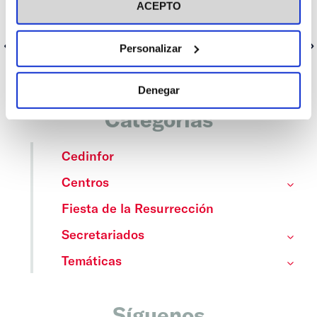
era muestra de lo que vivimos cada día en nuestro querido
ACEPTO
CEU Virgen Niña.”
Anterior
Siguiente
Personalizar
Denegar
Categorías
Cedinfor
Centros
Fiesta de la Resurrección
Secretariados
Temáticas
Síguenos