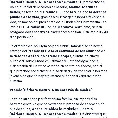
‘Bárbara Castro. A un corazón de madre’
. El presidente del
Colegio Oficial de Médicos de Madrid,
Manuel Martínez-
Sellés
, ha recibido el
Premio CEU por la Vida por la defensa
pública de la vida
, gracias a su infatigable labor a favor de la
vida, en manos del presidente de la Fundación Universitaria San
Pablo CEU,
Alfonso Bullón de Mendoza
. Asimismo, se han
otorgado dos accésits a Rescatadores de San Juan Pablo II y 40
días por la Vida.
En el marco de los ‘Premios por la Vida’, también se ha hecho
entrega del
Premio CEU a la creatividad de los alumnos en
la defensa de la Vida
a
Irene Barajas
, alumna de cuarto
curso del Doble Grado en Farmacia y Biotecnología, por la
elaboración de un emotivo vídeo en contra del aborto, con el
que pretende concienciar a la sociedad y, en especial, a los más
jóvenes de que no hay argumento superior al valor de la vida
humana.
Premio ‘Bárbara Castro. A un corazón de madre’
Fruto de su deseo por formar una familia, sin importar las
barreras que tuvo que solventar en el proceso de adopción de
sus dos hijos,
Anabel Mialdea
ha recibido el
Premio
‘Bárbara Castro. A un corazón de madre’
. Un distintivo que