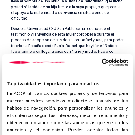
lleva el nombre de una antigua alumna de Periodismo, que luchó
y priorizó la vida de su hija frente a la suya propia, y que premia
el apoyo a la maternidad o su vivencia en situaciones de
dificultad.
Desde la Universidad CEU San Pablo se ha reconocido el
testimonio y la vivencia de esta mujer cordobesa durante el
proceso de adopción de sus dos hijos: Rafael y Ana, para poder
traerlos a España desde Rusia. Rafael, que hoy tiene 19 años,
fue el primero en llegar a casa con 1 año y medio. Nació con
1,75kg, a -20ºC, sin incubadora y en condiciones precarias. Por
su parte, Ana, de 14 años, llegó a casa con 4 años y medio.
Estuvo 5 meses ingresada en una UCI de Rusia, para ser traslada
posteriormente a una casa cuna. Tiene fisura palatina y retraso
del crecimiento a consecuencia de la desnutrición sufrida en sus
Tu privacidad es importante para nosotros
primeros años de vida. En este relato, la cordobesa comenta
cómo los servicios sanitarios rusos omitieron a su marido y a
utilizamos cookies propias y de terceros para
En ACDP
ella todos los problemas de salud que padecía la niña, que ha
mejorar nuestros servicios mediante el análisis de tus
sido operada 8 veces desde que llegó a España.
hábitos de navegación, para personalizar los anuncios y
En su intervención, la rectora de la CEU USP,
Rosa Visiedo,
ha
el contenido según tus intereses, medir el rendimiento y
recordado que la universidad mantiene un fuerte compromiso
obtener información sobre las audiencias que vieron los
con la defensa de la vida y su carácter sagrado, señalando que
anuncios y el contenido. Puedes aceptar todas las
no hay futuro sin vida humana. También ha destacado el carácter