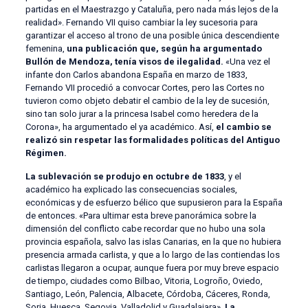
partidas en el Maestrazgo y Cataluña, pero nada más lejos de la
realidad». Fernando VII quiso cambiar la ley sucesoria para
garantizar el acceso al trono de una posible única descendiente
femenina,
una publicación que, según ha argumentado
Bullón de Mendoza, tenía visos de ilegalidad.
«Una vez el
infante don Carlos abandona España en marzo de 1833,
Fernando VII procedió a convocar Cortes, pero las Cortes no
tuvieron como objeto debatir el cambio de la ley de sucesión,
sino tan solo jurar a la princesa Isabel como heredera de la
Corona», ha argumentado el ya académico. Así,
el cambio se
realizó sin respetar las formalidades políticas del Antiguo
Régimen.
La sublevación se produjo en octubre de 1833
, y el
académico ha explicado las consecuencias sociales,
económicas y de esfuerzo bélico que supusieron para la España
de entonces. «Para ultimar esta breve panorámica sobre la
dimensión del conflicto cabe recordar que no hubo una sola
provincia española, salvo las islas Canarias, en la que no hubiera
presencia armada carlista, y que a lo largo de las contiendas los
carlistas llegaron a ocupar, aunque fuera por muy breve espacio
de tiempo, ciudades como Bilbao, Vitoria, Logroño, Oviedo,
Santiago, León, Palencia, Albacete, Córdoba, Cáceres, Ronda,
Soria, Huesca, Segovia, Valladolid y Guadalajara».
La