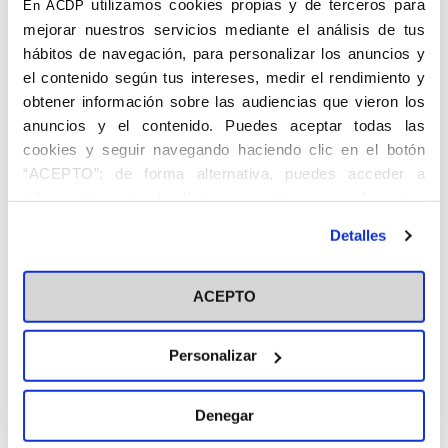
utilizamos cookies propias y de terceros para
En ACDP
mejorar nuestros servicios mediante el análisis de tus
hábitos de navegación, para personalizar los anuncios y
el contenido según tus intereses, medir el rendimiento y
obtener información sobre las audiencias que vieron los
anuncios y el contenido. Puedes aceptar todas las
cookies y seguir navegando haciendo clic en el botón
“ACEPTO”; de forma alternativa, puedes acceder a
información más detallada y cambiar tus preferencias
antes de otorgar o negar tu consentimiento haciendo clic
Detalles
en el botón "Personalizar". Para más información puedes
visitar nuestra
Política de Cookies
Gruneisen, un corresponsal en el
ACEPTO
sentido moderno del término
Aunque la mayoría de las noticias de la Guerra Carlista llegaban
Personalizar
de París,
The Morning Post
consideró apropiado mandar a un
corresponsal propio, especialmente debido al interés que para
Inglaterra tenía el conflicto, ya que numerosos soldados
ingleses se encontraban entre las filas de la Reina. El 18 de
Denegar
diciembre de 1835 se publicó la primera crónica del