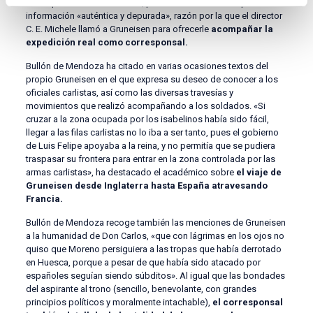
corresponsal William Walton, pero los líderes Tories querían
información «auténtica y depurada», razón por la que el director
C. E. Michele llamó a Gruneisen para ofrecerle
acompañar la
expedición real como corresponsal.
Bullón de Mendoza ha citado en varias ocasiones textos del
propio Gruneisen en el que expresa su deseo de conocer a los
oficiales carlistas, así como las diversas travesías y
movimientos que realizó acompañando a los soldados. «Si
cruzar a la zona ocupada por los isabelinos había sido fácil,
llegar a las filas carlistas no lo iba a ser tanto, pues el gobierno
de Luis Felipe apoyaba a la reina, y no permitía que se pudiera
traspasar su frontera para entrar en la zona controlada por las
armas carlistas», ha destacado el académico sobre
el viaje de
Gruneisen desde Inglaterra hasta España atravesando
Francia.
Bullón de Mendoza recoge también las menciones de Gruneisen
a la humanidad de Don Carlos, «que con lágrimas en los ojos no
quiso que Moreno persiguiera a las tropas que había derrotado
en Huesca, porque a pesar de que había sido atacado por
españoles seguían siendo súbditos». Al igual que las bondades
del aspirante al trono (sencillo, benevolante, con grandes
principios políticos y moralmente intachable),
el corresponsal