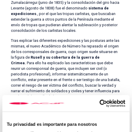
Zumalacárregui (junio de 1835) y la consolidación del giro hacia
Levante (agosto de 1838) fue el denominado
sistema de
expediciones
., por el que las tropas carlistas, que buscaban
extender la guerra a otros puntos de la Península mediante el
envío de tropas que pudieran alentar la sublevación y posterior
consolidación de los carlistas locales.
Tras explicar las diferentes expediciones y las posturas ante las
mismas, el nuevo Académico de Número ha repasado el origen
de los corresponsales de guerra, cuyo origen suele situarse en
la figura de
Rusell y su cobertura de la guerra de
Crimea.
Para ello ha explicado las características que debe
reunir un corresponsal de guerra, que incluyen ser civil (o
periodista profesional), informar sistemáticamente de un
conflicto, estar presente en el frente o ser testigo de una batalla,
correr el riesgo de ser víctima del conflicto, buscar la verdad y
narrar el sufrimiento de soldados y civiles y tener influencia para
cambiar el desarrollo de la guerra.
En base a estas condiciones suele creerse que Henry Crabb
Robinson fue corresponsal de guerra.
Hace un repaso Bullón
de Mendoza por otras figuras, analizando la justicia o no
de considerarlas corresponsales de guerra
, hasta llegar al
Tu privacidad es importante para nosotros
periodista fruto de su estudio: Charles Lewis Gruneisen.